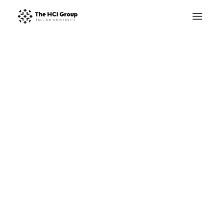
Research Areas
Research Projects
Publications
STARTS.EE
Master’s Studies
PhD Studies
Summer School
Winter School
13. JUN 2025
|
IN
MÄÄRATLEMATA
|
4 MINUTES
Top de casinos en
Facilities
Trustworthy HCI lab
línea con Codi
BY
ADMIN