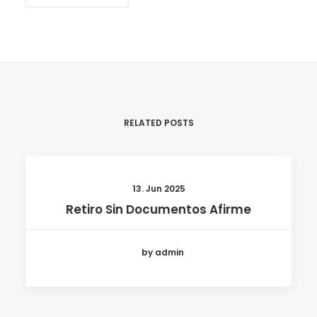
RELATED POSTS
13. Jun 2025
Retiro Sin Documentos Afirme
by admin