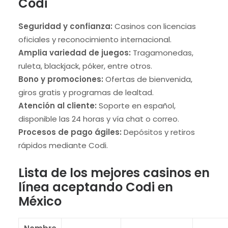
Codi
Seguridad y confianza:
Casinos con licencias
oficiales y reconocimiento internacional.
Amplia variedad de juegos:
Tragamonedas,
ruleta, blackjack, póker, entre otros.
Bono y promociones:
Ofertas de bienvenida,
giros gratis y programas de lealtad.
Atención al cliente:
Soporte en español,
disponible las 24 horas y vía chat o correo.
Procesos de pago ágiles:
Depósitos y retiros
rápidos mediante Codi.
Lista de los mejores casinos en
línea aceptando Codi en
México