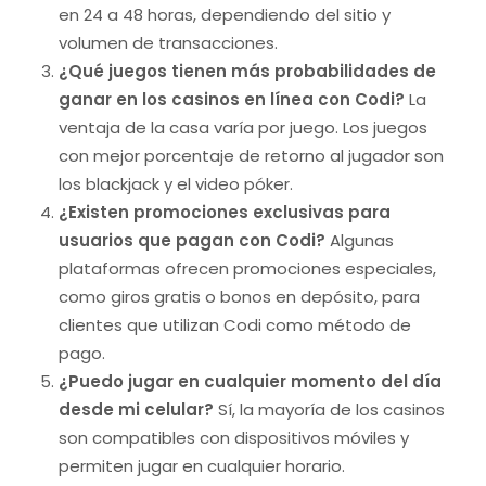
en 24 a 48 horas, dependiendo del sitio y
volumen de transacciones.
¿Qué juegos tienen más probabilidades de
ganar en los casinos en línea con Codi?
La
ventaja de la casa varía por juego. Los juegos
con mejor porcentaje de retorno al jugador son
los blackjack y el video póker.
¿Existen promociones exclusivas para
usuarios que pagan con Codi?
Algunas
plataformas ofrecen promociones especiales,
como giros gratis o bonos en depósito, para
clientes que utilizan Codi como método de
pago.
¿Puedo jugar en cualquier momento del día
desde mi celular?
Sí, la mayoría de los casinos
son compatibles con dispositivos móviles y
permiten jugar en cualquier horario.