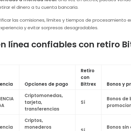
irar el dinero a tu cuenta bancaria.
ificar las comisiones, límites y tiempos de procesamiento
experiencia y evitar sorpresas desagradables.
n línea confiables con retiro Bi
Retiro
con
cencia
Opciones de pago
Bittrex
Bonos y p
Criptomonedas,
CENCIA
Bonos de 
tarjeta,
Sí
GA
promocio
transferencias
Criptos,
cencia
monederos
Bonos sin 
Sí