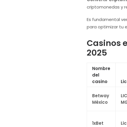
criptomonedas y ret
Es fundamental ver
para optimizar tu 
Casinos e
2025
Nombre
del
casino
Li
Betway
LI
México
M
1xBet
Li