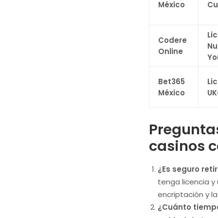
México
Cu
Li
Codere
Nu
Online
Yo
Bet365
Li
México
U
Preguntas
casinos c
¿Es seguro reti
tenga licencia y
encriptación y l
¿Cuánto tiempo 