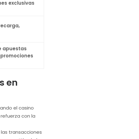
es exclusivas
recarga,
e apuestas
, promociones
s
s en
uando el casino
 refuerza con la
 las transacciones