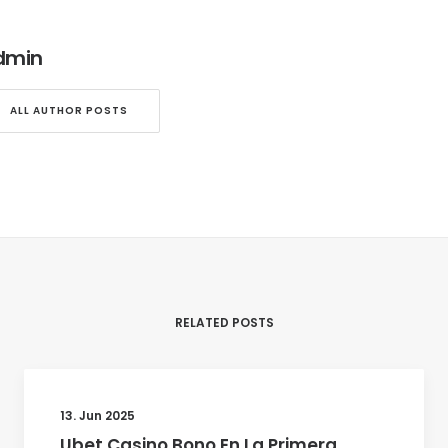
dmin
ALL AUTHOR POSTS
RELATED POSTS
13. Jun 2025
Ubet Casino Bono En La Primera