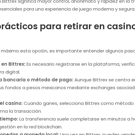
Bittrex significa mayor control, anonimato y rapidez en la t
senciales para una experiencia de juego moderna y segura
prácticos para retirar en casin
l máximo esta opción, es importante entender algunos paso
en Bittrex:
Es necesario registrarse en la plataforma, verific
a digital.
ta bancaria o método de pago:
Aunque Bittrex se centra 
tus fondos a pesos mexicanos mediante exchanges asociad
 el casino:
Cuando ganes, selecciona Bittrex como método 
rma la transacción.
tiempo:
La transferencia suele completarse en minutos a 
gestión en la red blockchain.
monedas a moneda local:
Una vez en Bittrex, puedes vende