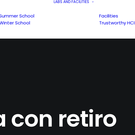
LABS AND FACILITIES
Summer School
Facilities
Winter School
Trustworthy HCI
 con retiro