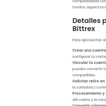
compatibilidad con 
fondos, aspectos e
Detalles 
Bittrex
Para aprovechar a
Crear una cuenta 
configurar tu carter
Vincular tu cuen
puedes convertir 
compatibles.
Solicitar retiro en
la cantidad y confi
Procesamiento y 
del casino y la con
Convertir cripto