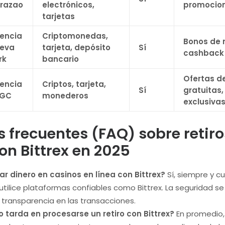
razao
electrónicos,
promocion
tarjetas
cencia
Criptomonedas,
Bonos de 
eva
tarjeta, depósito
Sí
cashback
rk
bancario
Ofertas d
cencia
Criptos, tarjeta,
Sí
gratuitas
KGC
monederos
exclusiva
 frecuentes (FAQ) sobre retiro
on Bittrex en 2025
rar dinero en casinos en línea con Bittrex?
Sí, siempre y c
 utilice plataformas confiables como Bittrex. La seguridad se
a transparencia en las transacciones.
tarda en procesarse un retiro con Bittrex?
En promedio,