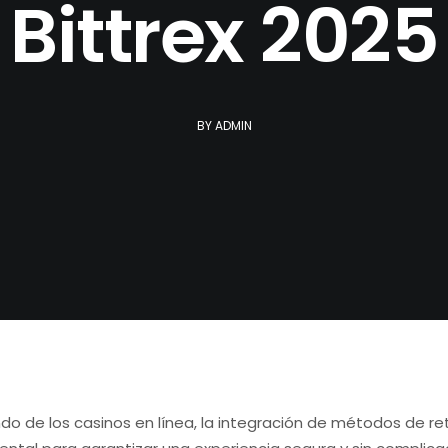
Bittrex 2025
BY
ADMIN
do de los casinos en línea, la integración de métodos de ret