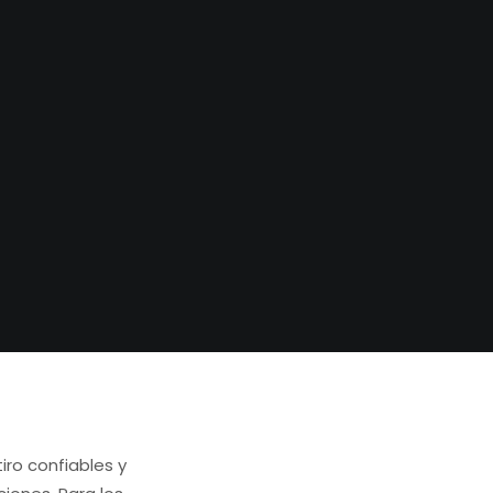
iro confiables y