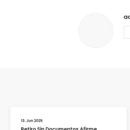
a
13. Jun 2025
Retiro Sin Documentos Afirme