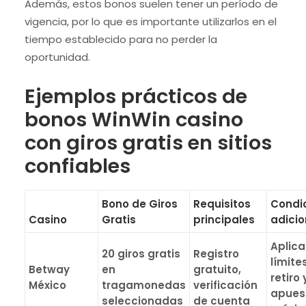
Además, estos bonos suelen tener un período de
vigencia, por lo que es importante utilizarlos en el
tiempo establecido para no perder la
oportunidad.
Ejemplos prácticos de
bonos WinWin casino
con giros gratis en sitios
confiables
Bono de Giros
Requisitos
Condi
Casino
Gratis
principales
adicio
Aplic
20 giros gratis
Registro
límite
Betway
en
gratuito,
retiro 
México
tragamonedas
verificación
apues
seleccionadas
de cuenta