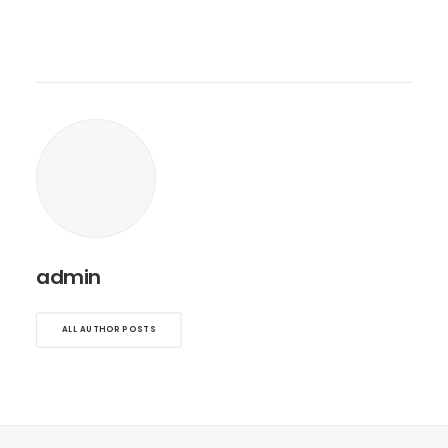
admin
ALL AUTHOR POSTS