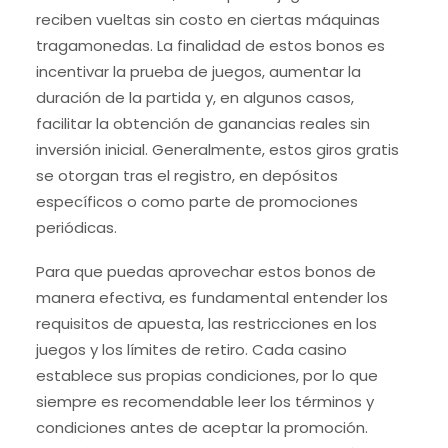
reciben vueltas sin costo en ciertas máquinas
tragamonedas. La finalidad de estos bonos es
incentivar la prueba de juegos, aumentar la
duración de la partida y, en algunos casos,
facilitar la obtención de ganancias reales sin
inversión inicial. Generalmente, estos giros gratis
se otorgan tras el registro, en depósitos
específicos o como parte de promociones
periódicas.
Para que puedas aprovechar estos bonos de
manera efectiva, es fundamental entender los
requisitos de apuesta, las restricciones en los
juegos y los límites de retiro. Cada casino
establece sus propias condiciones, por lo que
siempre es recomendable leer los términos y
condiciones antes de aceptar la promoción.