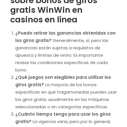
sobre bonos de giros
gratis WinWin en
casinos en línea
¿Puedo retirar las ganancias obtenidas con
los giros gratis?
Generalmente, sí, pero las
ganancias están sujetas a requisitos de
apuesta y límites de retiro. Es importante
revisar las condiciones específicas de cada
bono.
¿Qué juegos son elegibles para utilizar los
giros gratis?
La mayoría de los bonos
especifican en qué tragamonedas puedes usar
los giros gratis, usualmente en las máquinas
seleccionadas o en categorías específicas.
¿Cuánto tiempo tengo para usar los giros
gratis?
La vigencia varía, pero por lo general,