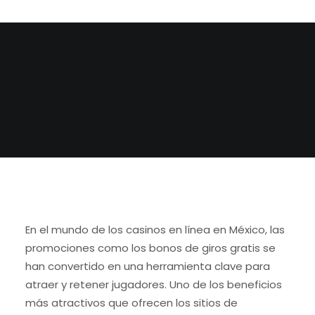
En el mundo de los casinos en línea en México, las
promociones como los bonos de giros gratis se
han convertido en una herramienta clave para
atraer y retener jugadores. Uno de los beneficios
más atractivos que ofrecen los sitios de