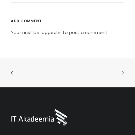
ADD COMMENT
You must be
logged in
to post a comment.