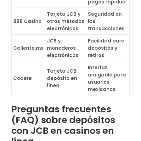
pagos rápidos
Tarjeta JCB y
Seguridad en
888 Casino
otros métodos
las
electrónicos
transacciones
JCB y
Facilidad para
Caliente.mx
monederos
depósitos y
electrónicos
retiros
Interfaz
Tarjeta JCB,
amigable para
Codere
depósito en
usuarios
línea
mexicanos
Preguntas frecuentes
(FAQ) sobre depósitos
con JCB en casinos en