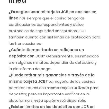
línea
¿Es seguro usar mi tarjeta JCB en casinos en
línea?
Sí, siempre que el casino tenga las
certificaciones correspondientes y utilice
protocolos de seguridad encriptados. JCB
también cuenta con sistemas de protección para
las transacciones.
¿Cuánto tiempo tarda en reflejarse un
depósito con JCB?
Generalmente, es inmediato
o en algunos minutos, dependiendo del casino y
la plataforma de pago.
¿Puedo retirar mis ganancias a través de la
misma tarjeta JCB?
La mayoría de los casinos
permiten retiros a la misma tarjeta utilizada para
depositar, pero es importante verificar en la
plataforma si esta opción está disponible.
¿Existen límites en los depósitos con JCB en