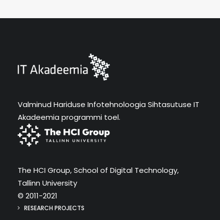
Valminud Hariduse Infotehnoloogia Sihtasutuse IT
Akadeemia programmi toel.
The HCI Group, School of Digital Technology,
Tallinn University
© 2011-2021
RESEARCH PROJECTS