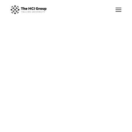
Research Areas
Research Projects
Publications
STARTS.EE
Master’s Studies
PhD Studies
Summer School
13. JUN 2025
|
IN
MÄÄRATLEMATA
|
5 MINUTES
Winter School
Kindlotto casino
Facilities
código promocional
Trustworthy HCI lab
bono sin depósito