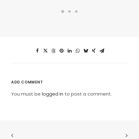
ADD COMMENT
You must be
logged in
to post a comment.