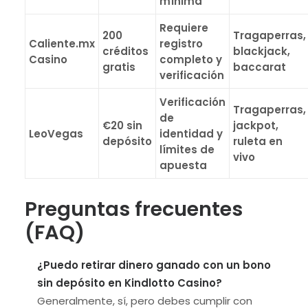
mínima
Requiere
200
Tragaperras,
Caliente.mx
registro
créditos
blackjack,
Casino
completo y
gratis
baccarat
verificación
Verificación
Tragaperras,
de
€20 sin
jackpot,
LeoVegas
identidad y
depósito
ruleta en
límites de
vivo
apuesta
Preguntas frecuentes
(FAQ)
¿Puedo retirar dinero ganado con un bono
sin depósito en Kindlotto Casino?
Generalmente, sí, pero debes cumplir con