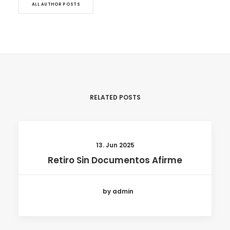
ALL AUTHOR POSTS
RELATED POSTS
13. Jun 2025
Retiro Sin Documentos Afirme
by admin