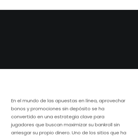
BY
ADMIN
En el mundo de las apuestas en línea, aprovechar
bonos y promociones sin depósito se ha
convertido en una estrategia clave para
jugadores que buscan maximizar su bankroll sin
arriesgar su propio dinero. Uno de los sitios que ha