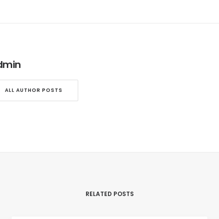
dmin
ALL AUTHOR POSTS
RELATED POSTS