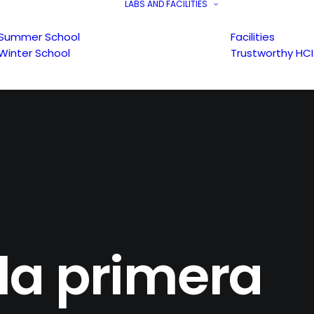
LABS AND FACILITIES
Summer School
Facilities
Winter School
Trustworthy HCI
la primera