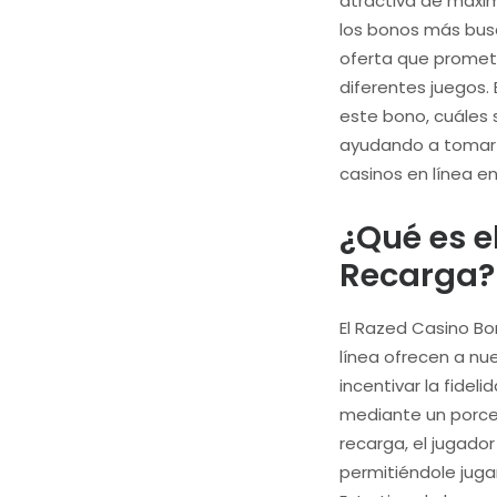
atractiva de maxim
los bonos más busc
oferta que promete
diferentes juegos.
este bono, cuáles 
ayudando a tomar 
casinos en línea en
¿Qué es e
Recarga?
El Razed Casino Bo
línea ofrecen a nu
incentivar la fideli
mediante un porcen
recarga, el jugado
permitiéndole jug