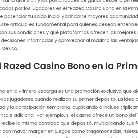
izar la diversión y las posibilidades de ganar desde la prim
ados por los jugadores es el “Razed Casino Bono en la Pri
 potenciar tu saldo inicial y brindarte mayores oportunidad
 Este artículo es fundamental para quienes desean entend
son sus condiciones y qué plataformas ofrecen las mejores
decisiones informadas y aprovechar al máximo las ventajas
 México.
l Razed Casino Bono en la Pri
no en la Primera Recarga es una promoción exclusiva que a
evos jugadores cuando realizan su primer depósito. La idea p
dad y la participación temprana, duplicando o incluso triplican
taje adicional. Por ejemplo, si el casino ofrece un bono del
r recibe la misma cantidad que depositó, multiplicando sus 
ar con mayor margen en juegos como tragamonedas, ruleta, 