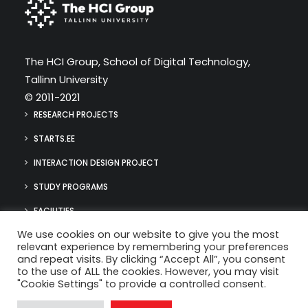
The HCI Group, School of Digital Technology,
Tallinn University
© 2011-2021
RESEARCH PROJECTS
STARTS.EE
INTERACTION DESIGN PROJECT
STUDY PROGRAMS
FACILITIES
We use cookies on our website to give you the most
MEDIA
relevant experience by remembering your preferences
hci@tlu.ee
and repeat visits. By clicking “Accept All”, you consent
(+372) 640 9384
to the use of ALL the cookies. However, you may visit
"Cookie Settings" to provide a controlled consent.