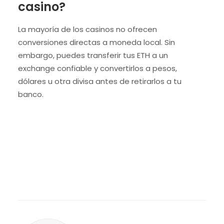
casino?
La mayoría de los casinos no ofrecen
conversiones directas a moneda local. Sin
embargo, puedes transferir tus ETH a un
exchange confiable y convertirlos a pesos,
dólares u otra divisa antes de retirarlos a tu
banco.