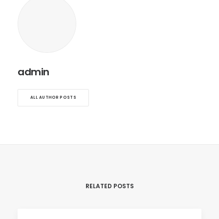
admin
ALL AUTHOR POSTS
RELATED POSTS