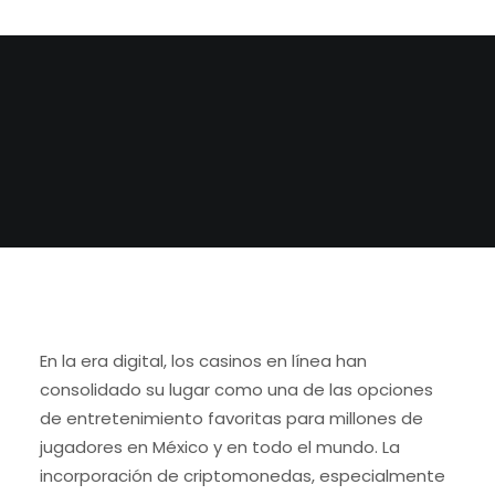
BY
ADMIN
En la era digital, los casinos en línea han
consolidado su lugar como una de las opciones
de entretenimiento favoritas para millones de
jugadores en México y en todo el mundo. La
incorporación de criptomonedas, especialmente