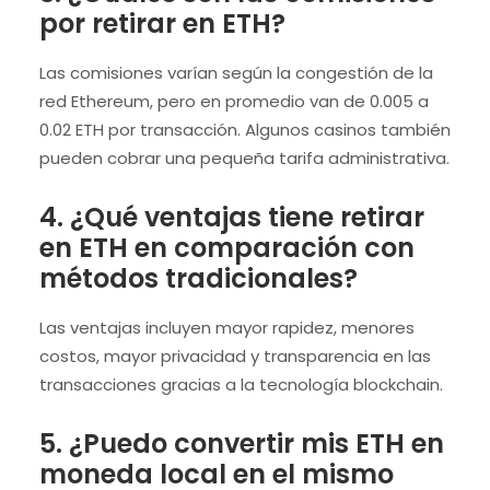
por retirar en ETH?
Las comisiones varían según la congestión de la
red Ethereum, pero en promedio van de 0.005 a
0.02 ETH por transacción. Algunos casinos también
pueden cobrar una pequeña tarifa administrativa.
4. ¿Qué ventajas tiene retirar
en ETH en comparación con
métodos tradicionales?
Las ventajas incluyen mayor rapidez, menores
costos, mayor privacidad y transparencia en las
transacciones gracias a la tecnología blockchain.
5. ¿Puedo convertir mis ETH en
moneda local en el mismo