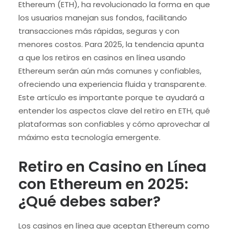
Ethereum (ETH), ha revolucionado la forma en que
los usuarios manejan sus fondos, facilitando
transacciones más rápidas, seguras y con
menores costos. Para 2025, la tendencia apunta
a que los retiros en casinos en línea usando
Ethereum serán aún más comunes y confiables,
ofreciendo una experiencia fluida y transparente.
Este artículo es importante porque te ayudará a
entender los aspectos clave del retiro en ETH, qué
plataformas son confiables y cómo aprovechar al
máximo esta tecnología emergente.
Retiro en Casino en Línea
con Ethereum en 2025:
¿Qué debes saber?
Los casinos en línea que aceptan Ethereum como