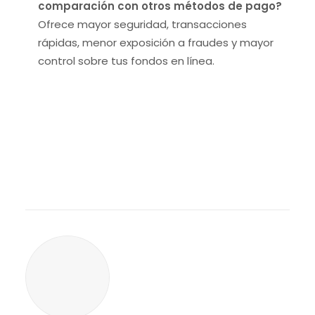
comparación con otros métodos de pago?
Ofrece mayor seguridad, transacciones
rápidas, menor exposición a fraudes y mayor
control sobre tus fondos en línea.