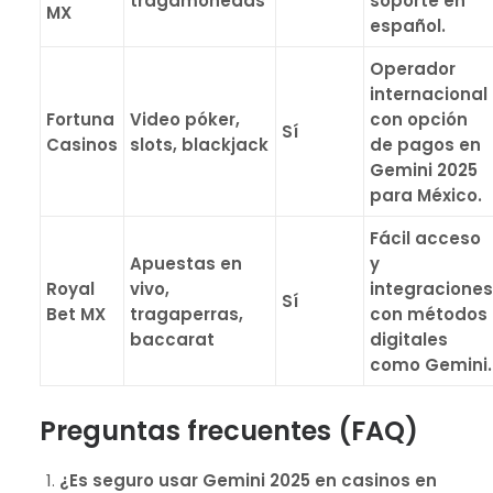
tragamonedas
soporte en
MX
español.
Operador
internacional
Fortuna
Video póker,
con opción
Sí
Casinos
slots, blackjack
de pagos en
Gemini 2025
para México.
Fácil acceso
Apuestas en
y
Royal
vivo,
integraciones
Sí
Bet MX
tragaperras,
con métodos
baccarat
digitales
como Gemini.
Preguntas frecuentes (FAQ)
¿Es seguro usar Gemini 2025 en casinos en