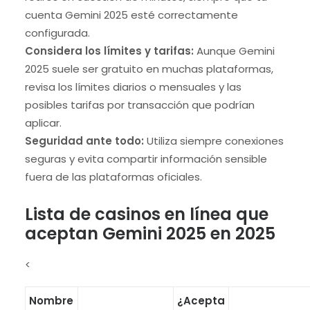
cuenta Gemini 2025 esté correctamente
configurada.
Considera los límites y tarifas:
Aunque Gemini
2025 suele ser gratuito en muchas plataformas,
revisa los límites diarios o mensuales y las
posibles tarifas por transacción que podrían
aplicar.
Seguridad ante todo:
Utiliza siempre conexiones
seguras y evita compartir información sensible
fuera de las plataformas oficiales.
Lista de casinos en línea que
aceptan Gemini 2025 en 2025
<
Nombre
¿Acepta