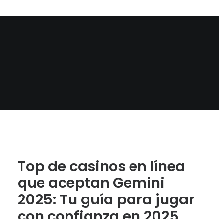
BY
ADMIN
Top de casinos en línea
que aceptan Gemini
2025: Tu guía para jugar
con confianza en 2025