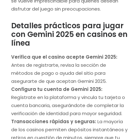
se vuelve imprescindible para quienes desean
disfrutar del juego sin preocupaciones.
Detalles prácticos para jugar
con Gemini 2025 en casinos en
línea
Verifica que el casino acepte Gemini 2025:
Antes de registrarte, revisa la sección de
métodos de pago o ayuda del sitio para
asegurarte de que aceptan Gemini 2025.
Configura tu cuenta de Gemini 2025:
Regístrate en la plataforma y vincula tu tarjeta o
cuenta bancaria, asegurándote de completar la
verificación de identidad para mayor seguridad.
Transacciones rápidas y seguras:
La mayoría
de los casinos permiten depósitos instantáneos y
retiros en cuestión de minutos, siempre que tu