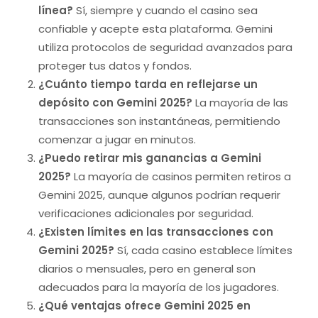
línea?
Sí, siempre y cuando el casino sea
confiable y acepte esta plataforma. Gemini
utiliza protocolos de seguridad avanzados para
proteger tus datos y fondos.
¿Cuánto tiempo tarda en reflejarse un
depósito con Gemini 2025?
La mayoría de las
transacciones son instantáneas, permitiendo
comenzar a jugar en minutos.
¿Puedo retirar mis ganancias a Gemini
2025?
La mayoría de casinos permiten retiros a
Gemini 2025, aunque algunos podrían requerir
verificaciones adicionales por seguridad.
¿Existen límites en las transacciones con
Gemini 2025?
Sí, cada casino establece límites
diarios o mensuales, pero en general son
adecuados para la mayoría de los jugadores.
¿Qué ventajas ofrece Gemini 2025 en