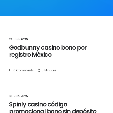
13. Jun 2025
Godbunny casino bono por
registro México
0 Comments
5 Minutes
13. Jun 2025
Spinly casino código
promocional bono sin depósito