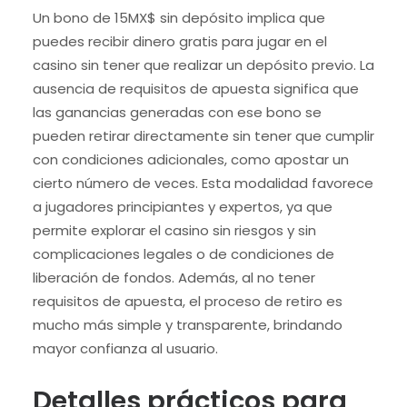
Un bono de 15MX$ sin depósito implica que
puedes recibir dinero gratis para jugar en el
casino sin tener que realizar un depósito previo. La
ausencia de requisitos de apuesta significa que
las ganancias generadas con ese bono se
pueden retirar directamente sin tener que cumplir
con condiciones adicionales, como apostar un
cierto número de veces. Esta modalidad favorece
a jugadores principiantes y expertos, ya que
permite explorar el casino sin riesgos y sin
complicaciones legales o de condiciones de
liberación de fondos. Además, al no tener
requisitos de apuesta, el proceso de retiro es
mucho más simple y transparente, brindando
mayor confianza al usuario.
Detalles prácticos para