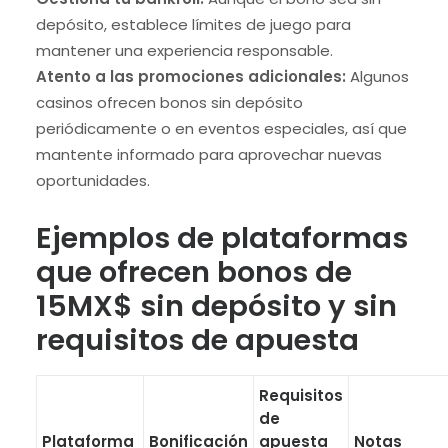
depósito, establece límites de juego para
mantener una experiencia responsable.
Atento a las promociones adicionales:
Algunos
casinos ofrecen bonos sin depósito
periódicamente o en eventos especiales, así que
mantente informado para aprovechar nuevas
oportunidades.
Ejemplos de plataformas
que ofrecen bonos de
15MX$ sin depósito y sin
requisitos de apuesta
Requisitos
de
Plataforma
Bonificación
apuesta
Notas