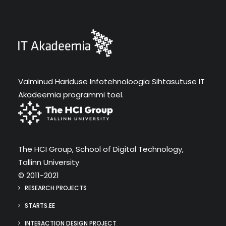
Valminud Hariduse Infotehnoloogia Sihtasutuse IT
Akadeemia programmi toel.
The HCI Group, School of Digital Technology,
Tallinn University
© 2011-2021
RESEARCH PROJECTS
STARTS.EE
INTERACTION DESIGN PROJECT