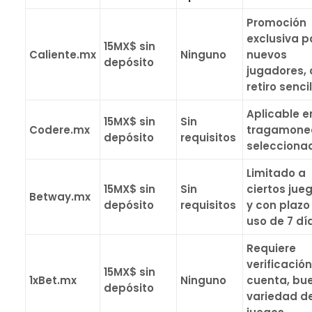
Promoción
exclusiva p
15MX$ sin
Caliente.mx
Ninguno
nuevos
depósito
jugadores,
retiro sencil
Aplicable e
15MX$ sin
Sin
Codere.mx
tragamone
depósito
requisitos
selecciona
Limitado a
15MX$ sin
Sin
ciertos jue
Betway.mx
depósito
requisitos
y con plazo
uso de 7 dí
Requiere
verificació
15MX$ sin
1xBet.mx
Ninguno
cuenta, bu
depósito
variedad d