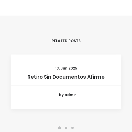
RELATED POSTS
13. Jun 2025
Retiro Sin Documentos Afirme
by admin