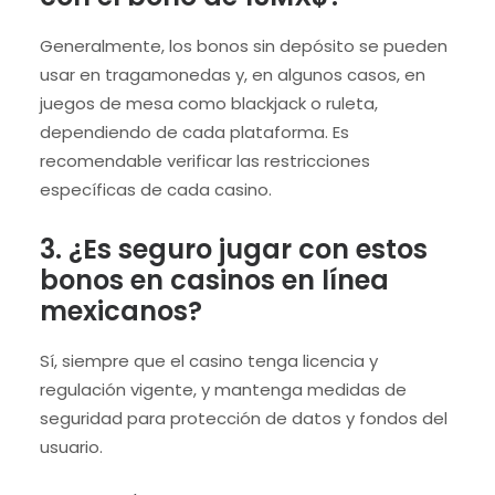
Generalmente, los bonos sin depósito se pueden
usar en tragamonedas y, en algunos casos, en
juegos de mesa como blackjack o ruleta,
dependiendo de cada plataforma. Es
recomendable verificar las restricciones
específicas de cada casino.
3. ¿Es seguro jugar con estos
bonos en casinos en línea
mexicanos?
Sí, siempre que el casino tenga licencia y
regulación vigente, y mantenga medidas de
seguridad para protección de datos y fondos del
usuario.