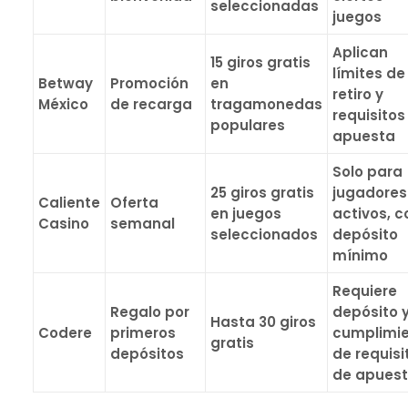
seleccionadas
juegos
Aplican
15 giros gratis
límites de
Betway
Promoción
en
retiro y
México
de recarga
tragamonedas
requisitos
populares
apuesta
Solo para
25 giros gratis
jugadores
Caliente
Oferta
en juegos
activos, c
Casino
semanal
seleccionados
depósito
mínimo
Requiere
Regalo por
depósito 
Hasta 30 giros
Codere
primeros
cumplimi
gratis
depósitos
de requisi
de apues