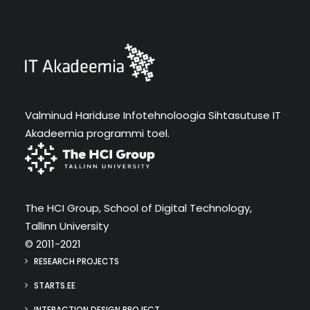
Valminud Hariduse Infotehnoloogia Sihtasutuse IT
Akadeemia programmi toel.
The HCI Group, School of Digital Technology,
Tallinn University
© 2011-2021
RESEARCH PROJECTS
STARTS.EE
INTERACTION DESIGN PROJECT