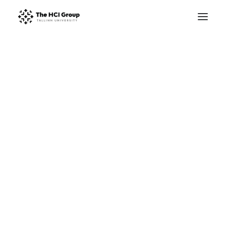
Research Areas
Research Projects
Publications
STARTS.EE
Master’s Studies
PhD Studies
Summer School
Winter School
13. JUN 2025
|
IN
MÄÄRATLEMATA
|
5 MINUTES
BeatBet casino bono
Facilities
Trustworthy HCI lab
en el primer depósito
BY
ADMIN