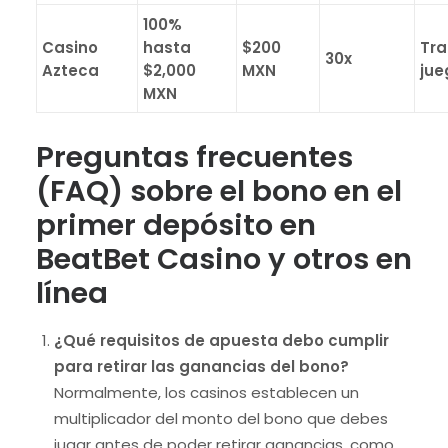
100%
Casino
hasta
$200
Tr
30x
Azteca
$2,000
MXN
jue
MXN
Preguntas frecuentes
(FAQ) sobre el bono en el
primer depósito en
BeatBet Casino y otros en
línea
¿Qué requisitos de apuesta debo cumplir
para retirar las ganancias del bono?
Normalmente, los casinos establecen un
multiplicador del monto del bono que debes
jugar antes de poder retirar ganancias, como