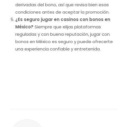
derivadas del bono, así que revisa bien esas
condiciones antes de aceptar la promoción.
¿Es seguro jugar en casinos con bonos en
México?
Siempre que elijas plataformas
reguladas y con buena reputación, jugar con
bonos en México es seguro y puede ofrecerte
una experiencia confiable y entretenida.