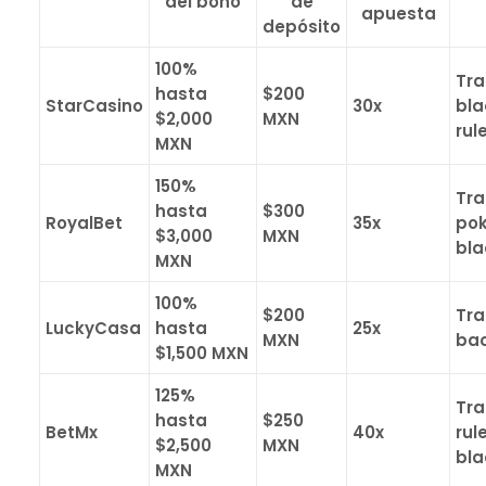
del bono
de
apuesta
depósito
100%
Tr
hasta
$200
StarCasino
30x
bla
$2,000
MXN
rul
MXN
150%
Tr
hasta
$300
RoyalBet
35x
pok
$3,000
MXN
bla
MXN
100%
$200
Tr
LuckyCasa
hasta
25x
MXN
ba
$1,500 MXN
125%
Tr
hasta
$250
BetMx
40x
rul
$2,500
MXN
bla
MXN