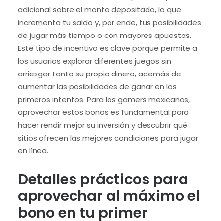
adicional sobre el monto depositado, lo que
incrementa tu saldo y, por ende, tus posibilidades
de jugar más tiempo o con mayores apuestas.
Este tipo de incentivo es clave porque permite a
los usuarios explorar diferentes juegos sin
arriesgar tanto su propio dinero, además de
aumentar las posibilidades de ganar en los
primeros intentos. Para los gamers mexicanos,
aprovechar estos bonos es fundamental para
hacer rendir mejor su inversión y descubrir qué
sitios ofrecen las mejores condiciones para jugar
en línea.
Detalles prácticos para
aprovechar al máximo el
bono en tu primer