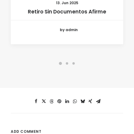
13. Jun 2025
Retiro Sin Documentos Afirme
by admin
ADD COMMENT