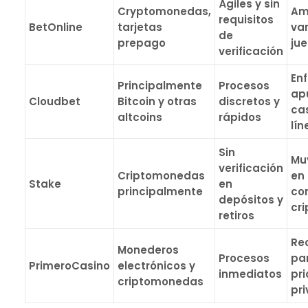
Ágiles y sin
Cryptomonedas,
Am
requisitos
BetOnline
tarjetas
va
de
prepago
ju
verificación
En
Principalmente
Procesos
ap
Cloudbet
Bitcoin y otras
discretos y
ca
altcoins
rápidos
lín
Sin
Mu
verificación
Criptomonedas
en 
Stake
en
principalmente
co
depósitos y
cr
retiros
Re
Monederos
Procesos
pa
PrimeroCasino
electrónicos y
inmediatos
pri
criptomonedas
pr