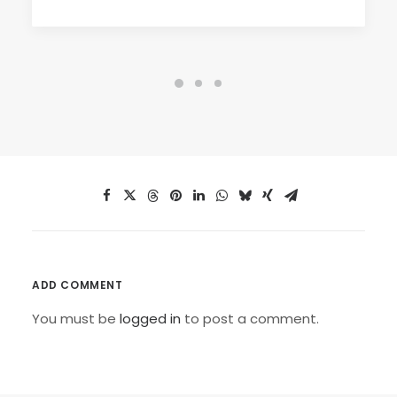
ADD COMMENT
You must be
logged in
to post a comment.