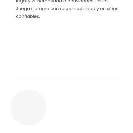
legal y vulnerabilidad a actividades ilícitas.
Juega siempre con responsabilidad y en sitios
confiables.