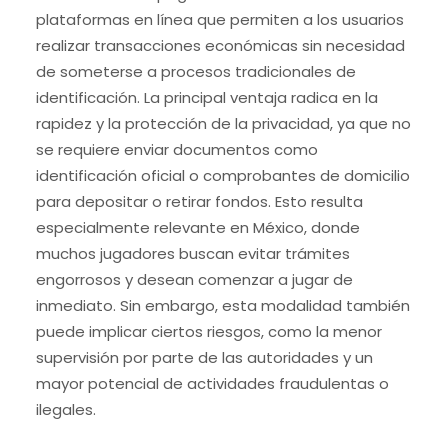
plataformas en línea que permiten a los usuarios
realizar transacciones económicas sin necesidad
de someterse a procesos tradicionales de
identificación. La principal ventaja radica en la
rapidez y la protección de la privacidad, ya que no
se requiere enviar documentos como
identificación oficial o comprobantes de domicilio
para depositar o retirar fondos. Esto resulta
especialmente relevante en México, donde
muchos jugadores buscan evitar trámites
engorrosos y desean comenzar a jugar de
inmediato. Sin embargo, esta modalidad también
puede implicar ciertos riesgos, como la menor
supervisión por parte de las autoridades y un
mayor potencial de actividades fraudulentas o
ilegales.