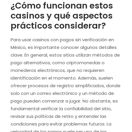
¿Cómo funcionan estos
casinos y qué aspectos
prácticos considerar?
Para usar casinos con pagos sin verificación en
México, es importante conocer algunos detalles
clave. En general, estos sitios utilizan métodos de
pago alternativos, como criptomonedas o
monederos electrónicos, que no requieren
identificación en el momento. Además, suelen
ofrecer procesos de registro simplificados, donde
solo con un correo electrónico y un método de
pago pueden comenzar a jugar. No obstante, es
fundamental verificar la confiabilidad del sitio,
revisar sus políticas de retiro y entender las
condiciones para evitar problemas futuros. La
velocidad de los pagos suele ser uno de los