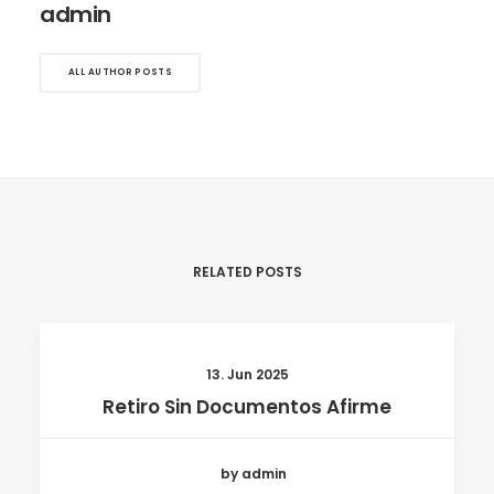
admin
ALL AUTHOR POSTS
RELATED POSTS
13. Jun 2025
Retiro Sin Documentos Afirme
by admin