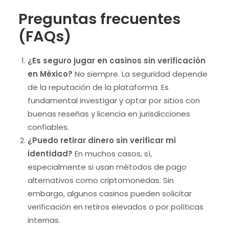
Preguntas frecuentes
(FAQs)
¿Es seguro jugar en casinos sin verificación
en México?
No siempre. La seguridad depende
de la reputación de la plataforma. Es
fundamental investigar y optar por sitios con
buenas reseñas y licencia en jurisdicciones
confiables.
¿Puedo retirar dinero sin verificar mi
identidad?
En muchos casos, sí,
especialmente si usan métodos de pago
alternativos como criptomonedas. Sin
embargo, algunos casinos pueden solicitar
verificación en retiros elevados o por políticas
internas.