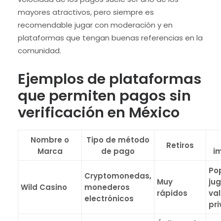
mayores atractivos, pero siempre es
recomendable jugar con moderación y en
plataformas que tengan buenas referencias en la
comunidad.
Ejemplos de plataformas
que permiten pagos sin
verificación en México
Nombre o
Tipo de método
Retiros
Marca
de pago
i
Po
Cryptomonedas,
Muy
ju
Wild Casino
monederos
rápidos
va
electrónicos
pr