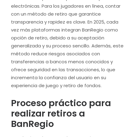
electrónicas. Para los jugadores en línea, contar
con un método de retiro que garantice
transparencia y rapidez es clave. En 2025, cada
vez más plataformas integran BanRegio como
opción de retiro, debido a su aceptación
generalizada y su proceso sencillo. Además, este
método reduce riesgos asociados con
transferencias a bancos menos conocidos y
ofrece seguridad en las transacciones, lo que
incrementa la confianza del usuario en su
experiencia de juego y retiro de fondos.
Proceso práctico para
realizar retiros a
BanRegio