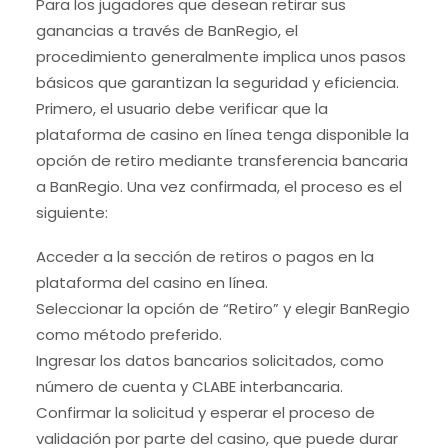
Para los jugadores que desean retirar sus
ganancias a través de BanRegio, el
procedimiento generalmente implica unos pasos
básicos que garantizan la seguridad y eficiencia.
Primero, el usuario debe verificar que la
plataforma de casino en línea tenga disponible la
opción de retiro mediante transferencia bancaria
a BanRegio. Una vez confirmada, el proceso es el
siguiente:
Acceder a la sección de retiros o pagos en la
plataforma del casino en línea.
Seleccionar la opción de “Retiro” y elegir BanRegio
como método preferido.
Ingresar los datos bancarios solicitados, como
número de cuenta y CLABE interbancaria.
Confirmar la solicitud y esperar el proceso de
validación por parte del casino, que puede durar