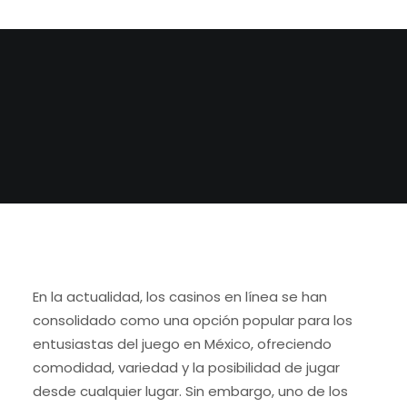
En la actualidad, los casinos en línea se han
consolidado como una opción popular para los
entusiastas del juego en México, ofreciendo
comodidad, variedad y la posibilidad de jugar
desde cualquier lugar. Sin embargo, uno de los