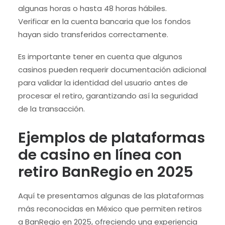
algunas horas o hasta 48 horas hábiles.
Verificar en la cuenta bancaria que los fondos
hayan sido transferidos correctamente.
Es importante tener en cuenta que algunos
casinos pueden requerir documentación adicional
para validar la identidad del usuario antes de
procesar el retiro, garantizando así la seguridad
de la transacción.
Ejemplos de plataformas
de casino en línea con
retiro BanRegio en 2025
Aquí te presentamos algunas de las plataformas
más reconocidas en México que permiten retiros
a BanRegio en 2025, ofreciendo una experiencia