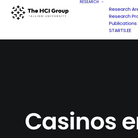
RESEARCH
Research Ar
Research Pr
Publications
STARTS.EE
Casinos e