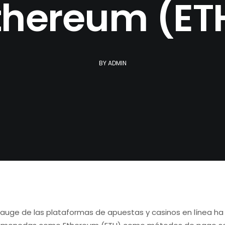
thereum (ET
BY
ADMIN
el auge de las plataformas de apuestas y casinos en línea ha