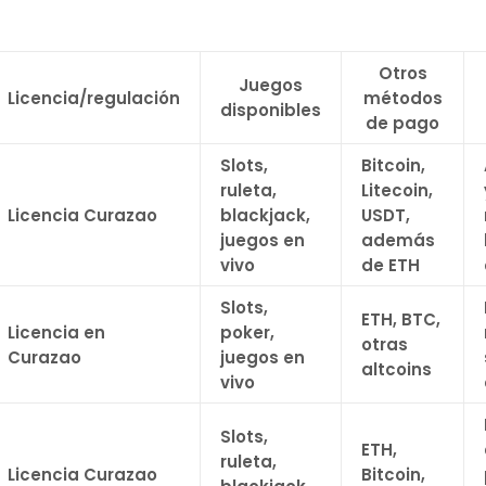
Otros
Juegos
Licencia/regulación
métodos
disponibles
de pago
Slots,
Bitcoin,
ruleta,
Litecoin,
Licencia Curazao
blackjack,
USDT,
juegos en
además
vivo
de ETH
Slots,
ETH, BTC,
Licencia en
poker,
otras
Curazao
juegos en
altcoins
vivo
Slots,
ETH,
ruleta,
Licencia Curazao
Bitcoin,