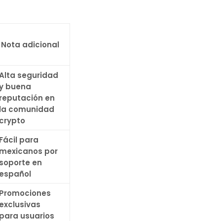
Nota adicional
Alta seguridad
y buena
reputación en
la comunidad
crypto
Fácil para
mexicanos por
soporte en
español
Promociones
exclusivas
para usuarios