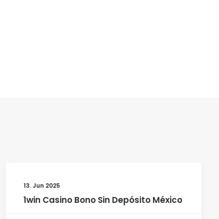
13. Jun 2025
1win Casino Bono Sin Depósito México