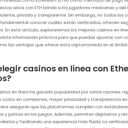
omonedas como Ethereum (ETH) como métodos de pago seg
estos sitios con ETH brinda a los jugadores mexicanas y de
iciente, privada y transparente. Sin embargo, no todos los c
s fundamental conocer cuáles están verificados, ofrecen se
es. En este artículo, exploraremos los mejores casinos en lí
ándote información práctica para que puedas apostar con c
mo las ventajas que ofrece esta criptomoneda en el ámbit
elegir casinos en línea con Et
os?
asinos en línea ha ganado popularidad por varias razones: ra
o costo en comisiones, mayor privacidad y transparencia en
cados aseguran que las plataformas cumplen con estándares
 y justicia en los juegos. Además, permiten depósitos y ret
iarios y facilitando una experiencia más fluida. La verificac