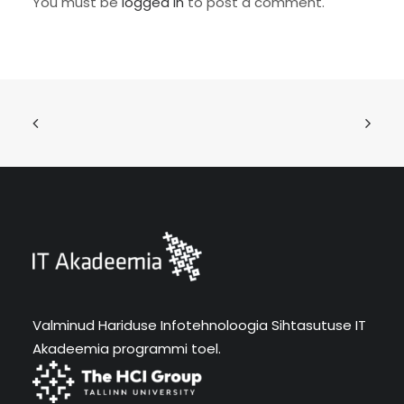
You must be
logged in
to post a comment.
Valminud Hariduse Infotehnoloogia Sihtasutuse IT
Akadeemia programmi toel.