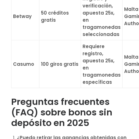
verificación,
Malta
50 créditos
apuesta 25x,
Betway
Gami
gratis
en
Autho
tragamonedas
seleccionadas
Requiere
registro,
Malta
apuesta 25x,
Casumo
100 giros gratis
Gami
en
Autho
tragamonedas
específicas
Preguntas frecuentes
(FAQ) sobre bonos sin
depósito en 2025
¿Puedo retirar las ganancias obtenidas con