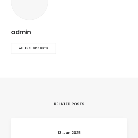
admin
ALL AUTHOR POSTS
RELATED POSTS
13. Jun 2025