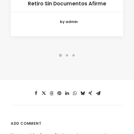
Retiro Sin Documentos Afirme
by admin
ADD COMMENT