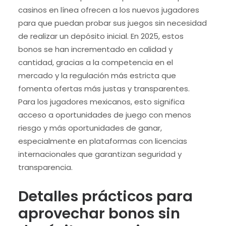
casinos en línea ofrecen a los nuevos jugadores
para que puedan probar sus juegos sin necesidad
de realizar un depósito inicial. En 2025, estos
bonos se han incrementado en calidad y
cantidad, gracias a la competencia en el
mercado y la regulación más estricta que
fomenta ofertas más justas y transparentes.
Para los jugadores mexicanos, esto significa
acceso a oportunidades de juego con menos
riesgo y más oportunidades de ganar,
especialmente en plataformas con licencias
internacionales que garantizan seguridad y
transparencia.
Detalles prácticos para
aprovechar bonos sin