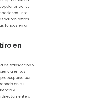
ue aceptan Solana
opular entre los
sacciones. Este
acilitan retiros
sus fondos en un
tiro en
d de transacción y
iciencia en sus
n preocuparse por
omoneda en su
rencia y
en directamente a