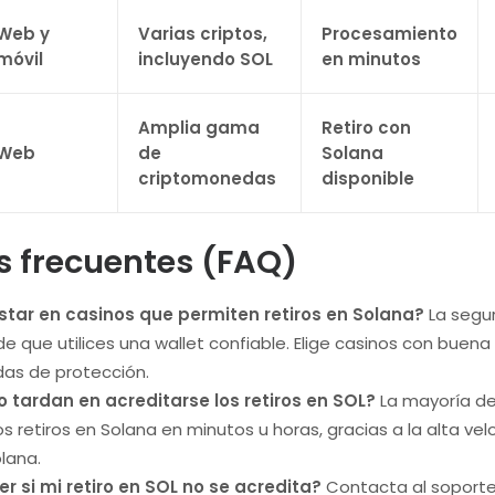
Web y
Varias criptos,
Procesamiento
móvil
incluyendo SOL
en minutos
Amplia gama
Retiro con
Web
de
Solana
criptomonedas
disponible
s frecuentes (FAQ)
star en casinos que permiten retiros en Solana?
La segu
de que utilices una wallet confiable. Elige casinos con buena
das de protección.
 tardan en acreditarse los retiros en SOL?
La mayoría de
os retiros en Solana en minutos u horas, gracias a la alta vel
lana.
 si mi retiro en SOL no se acredita?
Contacta al soporte