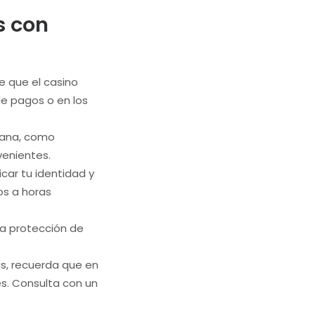
s con
e que el casino
e pagos o en los
lana, como
nvenientes.
icar tu identidad y
os a horas
La protección de
s, recuerda que en
s. Consulta con un