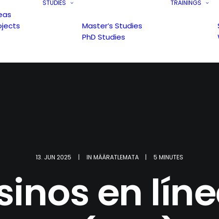
STUDIES
TRAININGS
eas
ojects
Master’s Studies
PhD Studies
13. JUN 2025
|
IN
MÄÄRATLEMATA
|
5 MINUTES
inos en líne