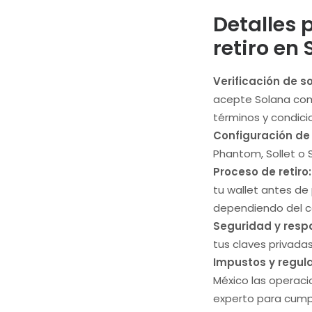
Detalles 
retiro en 
Verificación de s
acepte Solana como
términos y condici
Configuración de 
Phantom, Sollet o S
Proceso de retiro:
tu wallet antes de
dependiendo del c
Seguridad y resp
tus claves privada
Impustos y regula
México las operaci
experto para cumpli