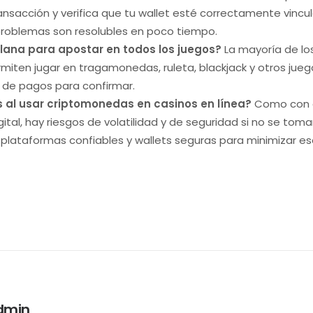
ransacción y verifica que tu wallet esté correctamente vincul
problemas son resolubles en poco tiempo.
lana para apostar en todos los juegos?
La mayoría de lo
iten jugar en tragamonedas, ruleta, blackjack y otros juego
n de pagos para confirmar.
s al usar criptomonedas en casinos en línea?
Como con cu
gital, hay riesgos de volatilidad y de seguridad si no se to
plataformas confiables y wallets seguras para minimizar es
dmin