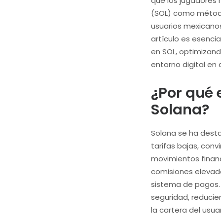
que los jugadores r
(SOL) como método
usuarios mexicanos
artículo es esenci
en SOL, optimizand
entorno digital en
¿Por qué e
Solana?
Solana se ha dest
tarifas bajas, conv
movimientos financ
comisiones elevad
sistema de pagos. 
seguridad, reducie
la cartera del usuar