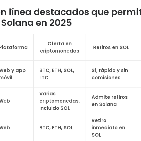
n línea destacados que permi
n Solana en 2025
Oferta en
Plataforma
Retiros en SOL
criptomonedas
Web y app
BTC, ETH, SOL,
Sí, rápido y sin
móvil
LTC
comisiones
Varias
Admite retiros
Web
criptomonedas,
en Solana
incluido SOL
Retiro
Web
BTC, ETH, SOL
inmediato en
SOL