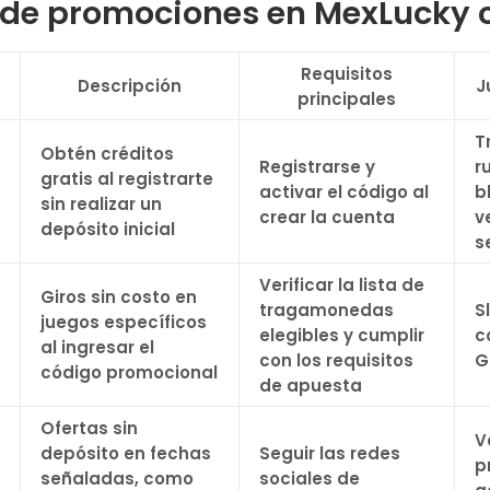
 de promociones en MexLucky 
Requisitos
Descripción
J
principales
T
Obtén créditos
Registrarse y
r
gratis al registrarte
activar el código al
b
sin realizar un
crear la cuenta
v
depósito inicial
s
Verificar la lista de
Giros sin costo en
tragamonedas
S
juegos específicos
elegibles y cumplir
c
al ingresar el
con los requisitos
G
código promocional
de apuesta
Ofertas sin
V
depósito en fechas
Seguir las redes
p
señaladas, como
sociales de