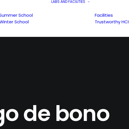
LABS AND FACILITIES
Summer School
Facilities
Winter School
Trustworthy HCI
go de bono