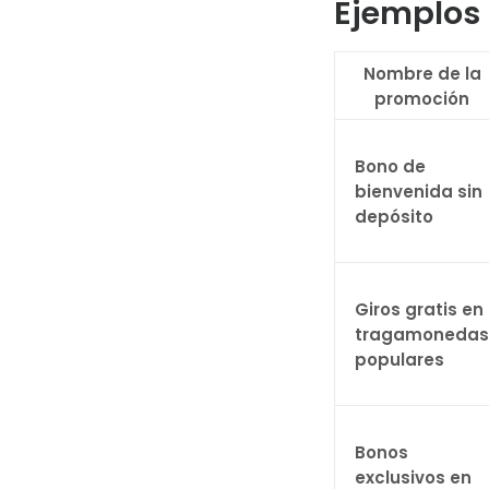
Ejemplos
Nombre de la
promoción
Bono de
bienvenida sin
depósito
Giros gratis en
tragamonedas
populares
Bonos
exclusivos en