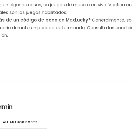
en algunos casos, en juegos de mesa o en vivo. Verifica en
es son los juegos habilitados.
s de un código de bono en MexLucky?
Generalmente, sol
uario durante un periodo determinado. Consulta las condic
ión.
dmin
ALL AUTHOR POSTS