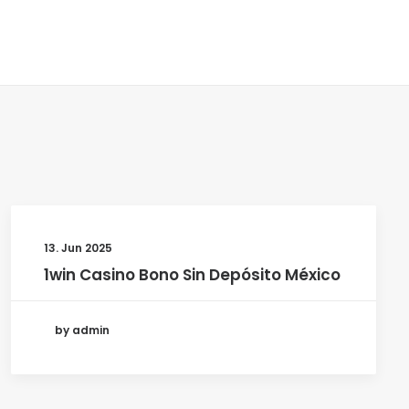
13. Jun 2025
1win Casino Bono Sin Depósito México
by admin