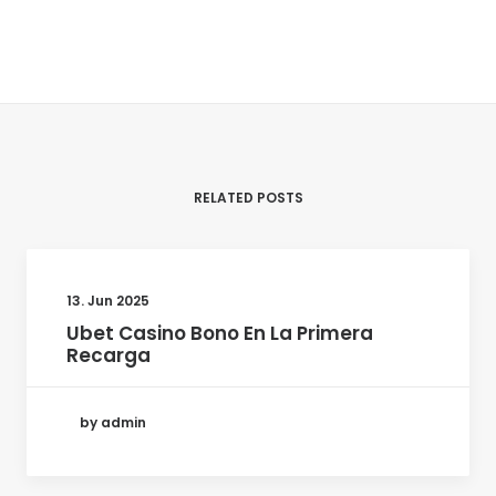
RELATED POSTS
13. Jun 2025
Ubet Casino Bono En La Primera
Recarga
by admin