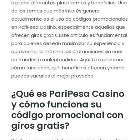
explorar diferentes plataformas y beneficios. Uno
de los temas que más interés genera
actualmente es el uso de códigos promocionales
en PariPesa Casino, especialmente aquellos que
ofrecen giros gratis. Este artículo es fundamental
para quienes desean maximizar su experiencia y
aprovechar al máximo las promociones sin caer
en fraudes o malentendidos. Aquí te explicamos
cómo funcionan, qué beneficios ofrecen y cómo
puedes sacarles el mejor provecho.
¿Qué es PariPesa Casino
y cómo funciona su
código promocional con
giros gratis?