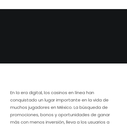
BY
ADMIN
En la era digital, los casinos en línea han
conquistado un lugar importante en la vida de
muchos jugadores en México. La búsqueda de
promociones, bonos y oportunidades de ganar
más con menos inversión, lleva a los usuarios a