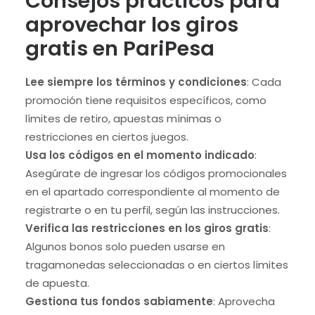
Consejos prácticos para
aprovechar los giros
gratis en PariPesa
Lee siempre los términos y condiciones
: Cada
promoción tiene requisitos específicos, como
límites de retiro, apuestas mínimas o
restricciones en ciertos juegos.
Usa los códigos en el momento indicado
:
Asegúrate de ingresar los códigos promocionales
en el apartado correspondiente al momento de
registrarte o en tu perfil, según las instrucciones.
Verifica las restricciones en los giros gratis
:
Algunos bonos solo pueden usarse en
tragamonedas seleccionadas o en ciertos límites
de apuesta.
Gestiona tus fondos sabiamente
: Aprovecha