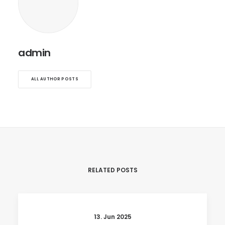
admin
ALL AUTHOR POSTS
RELATED POSTS
13. Jun 2025