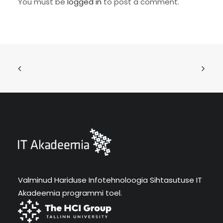
You must be
logged in
to post a comment.
Valminud Hariduse Infotehnoloogia Sihtasutuse IT
Akadeemia programmi toel.