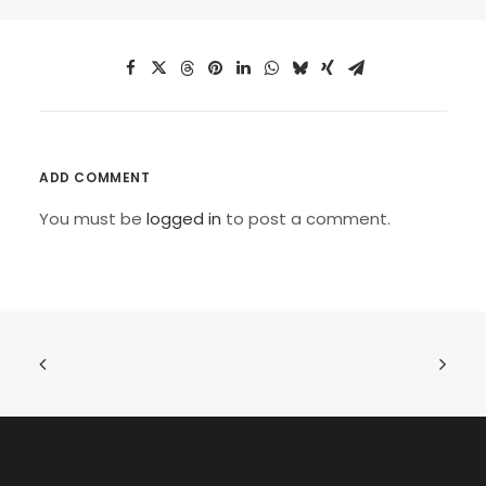
ADD COMMENT
You must be
logged in
to post a comment.