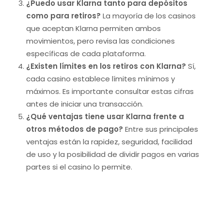
¿Puedo usar Klarna tanto para depósitos
como para retiros?
La mayoría de los casinos
que aceptan Klarna permiten ambos
movimientos, pero revisa las condiciones
específicas de cada plataforma.
¿Existen límites en los retiros con Klarna?
Sí,
cada casino establece límites mínimos y
máximos. Es importante consultar estas cifras
antes de iniciar una transacción.
¿Qué ventajas tiene usar Klarna frente a
otros métodos de pago?
Entre sus principales
ventajas están la rapidez, seguridad, facilidad
de uso y la posibilidad de dividir pagos en varias
partes si el casino lo permite.