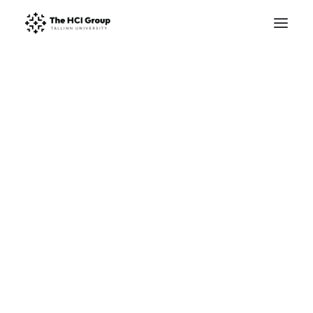
Research Areas
Research Projects
Publications
STARTS.EE
Master’s Studies
PhD Studies
Summer School
Winter School
13. JUN 2025
|
IN
MÄÄRATLEMATA
|
5 MINUTES
Top de casinos en
Facilities
Trustworthy HCI lab
línea con retiro Klarna
BY
ADMIN