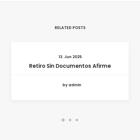
RELATED POSTS
13. Jun 2025
Retiro Sin Documentos Afirme
by admin