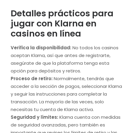
Detalles prácticos para
jugar con Klarna en
casinos en línea
Verifica la disponibilidad:
No todos los casinos
aceptan Klarna, así que antes de registrarte,
asegúrate de que la plataforma tenga esta
opción para depósitos y retiros.
Proceso de retiro:
Normalmente, tendrás que
acceder a la sección de pagos, seleccionar Klarna
y seguir las instrucciones para completar la
transacción. La mayoría de las veces, solo
necesitas tu cuenta de Klarna activa.
Seguridad y límites:
Klarna cuenta con medidas
de seguridad avanzadas, pero también es
importante que revises los límites de retiro y las