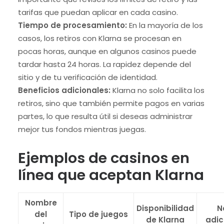
tarifas que puedan aplicar en cada casino.
Tiempo de procesamiento:
En la mayoría de los
casos, los retiros con Klarna se procesan en
pocas horas, aunque en algunos casinos puede
tardar hasta 24 horas. La rapidez depende del
sitio y de tu verificación de identidad.
Beneficios adicionales:
Klarna no solo facilita los
retiros, sino que también permite pagos en varias
partes, lo que resulta útil si deseas administrar
mejor tus fondos mientras juegas.
Ejemplos de casinos en
línea que aceptan Klarna
Nombre
Disponibilidad
N
del
Tipo de juegos
de Klarna
adic