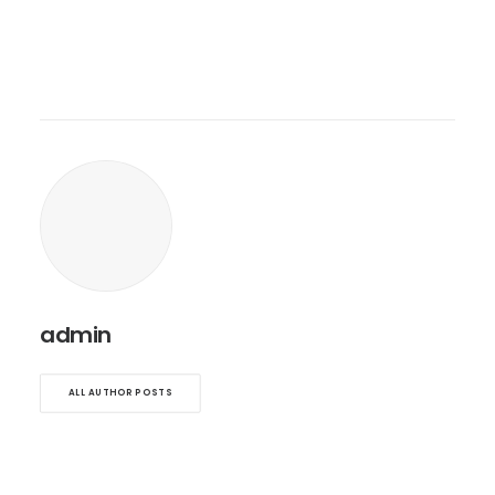
admin
ALL AUTHOR POSTS