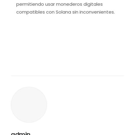
permitiendo usar monederos digitales
compatibles con Solana sin inconvenientes.
admin