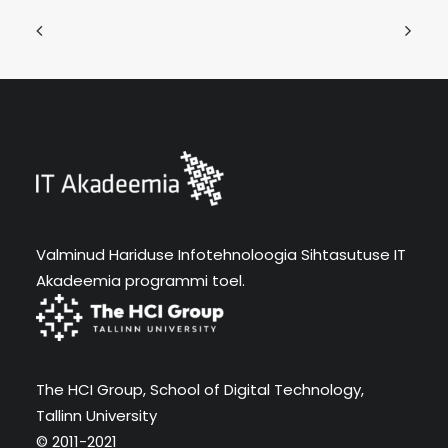
Valminud Hariduse Infotehnoloogia Sihtasutuse IT
Akadeemia programmi toel.
The HCI Group, School of Digital Technology,
Tallinn University
© 2011-2021