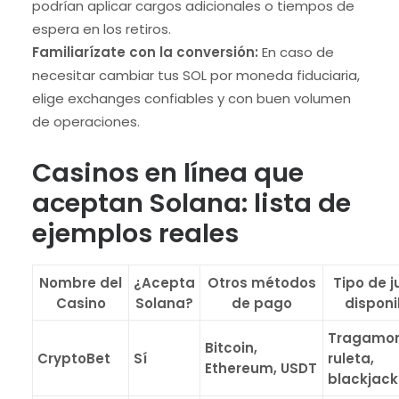
podrían aplicar cargos adicionales o tiempos de
espera en los retiros.
Familiarízate con la conversión:
En caso de
necesitar cambiar tus SOL por moneda fiduciaria,
elige exchanges confiables y con buen volumen
de operaciones.
Casinos en línea que
aceptan Solana: lista de
ejemplos reales
Nombre del
¿Acepta
Otros métodos
Tipo de 
Casino
Solana?
de pago
disponi
Tragamon
Bitcoin,
CryptoBet
Sí
ruleta,
Ethereum, USDT
blackjack