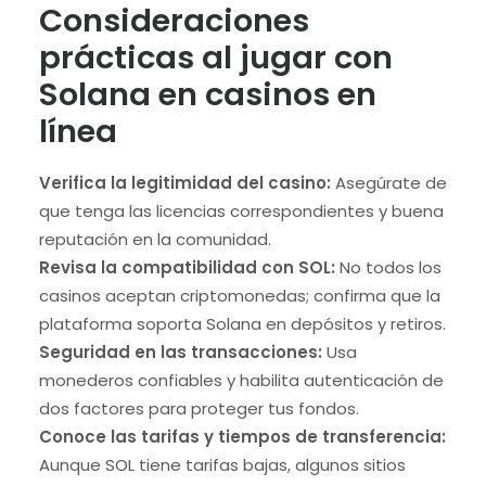
Consideraciones
prácticas al jugar con
Solana en casinos en
línea
Verifica la legitimidad del casino:
Asegúrate de
que tenga las licencias correspondientes y buena
reputación en la comunidad.
Revisa la compatibilidad con SOL:
No todos los
casinos aceptan criptomonedas; confirma que la
plataforma soporta Solana en depósitos y retiros.
Seguridad en las transacciones:
Usa
monederos confiables y habilita autenticación de
dos factores para proteger tus fondos.
Conoce las tarifas y tiempos de transferencia:
Aunque SOL tiene tarifas bajas, algunos sitios