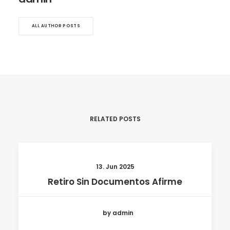
ALL AUTHOR POSTS
RELATED POSTS
13. Jun 2025
Retiro Sin Documentos Afirme
by admin