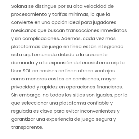
Solana se distingue por su alta velocidad de
procesamiento y tarifas mínimas, lo que la
convierte en una opción ideal para jugadores
mexicanos que buscan transacciones inmediatas
y sin complicaciones. Además, cada vez más
plataformas de juego en línea están integrando
esta criptomoneda debido a la creciente
demanda y a la expansión del ecosistema cripto.
Usar SOL en casinos en línea ofrece ventajas
como menores costos en comisiones, mayor
privacidad y rapidez en operaciones financieras.
Sin embargo, no todos los sitios son iguales, por lo
que seleccionar una plataforma confiable y
regulada es clave para evitar inconvenientes y
garantizar una experiencia de juego segura y
transparente.