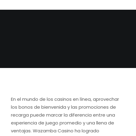
BY
ADMIN
En el mundo de los casinos en línea, aprovechar
los bonos de bienvenida y las promociones de
recarga puede marcar la diferencia entre una
experiencia de juego promedio y una llena de
ventajas. Wazamba Casino ha logrado