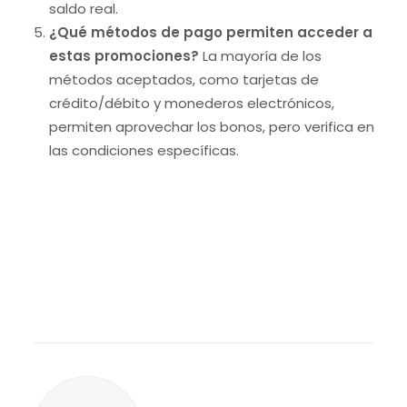
saldo real.
¿Qué métodos de pago permiten acceder a
estas promociones?
La mayoría de los
métodos aceptados, como tarjetas de
crédito/débito y monederos electrónicos,
permiten aprovechar los bonos, pero verifica en
las condiciones específicas.