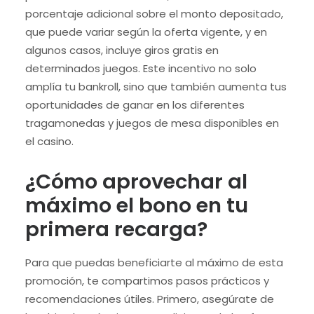
porcentaje adicional sobre el monto depositado,
que puede variar según la oferta vigente, y en
algunos casos, incluye giros gratis en
determinados juegos. Este incentivo no solo
amplía tu bankroll, sino que también aumenta tus
oportunidades de ganar en los diferentes
tragamonedas y juegos de mesa disponibles en
el casino.
¿Cómo aprovechar al
máximo el bono en tu
primera recarga?
Para que puedas beneficiarte al máximo de esta
promoción, te compartimos pasos prácticos y
recomendaciones útiles. Primero, asegúrate de