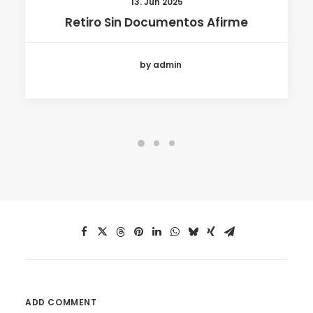
13. Jun 2025
Retiro Sin Documentos Afirme
by admin
ADD COMMENT