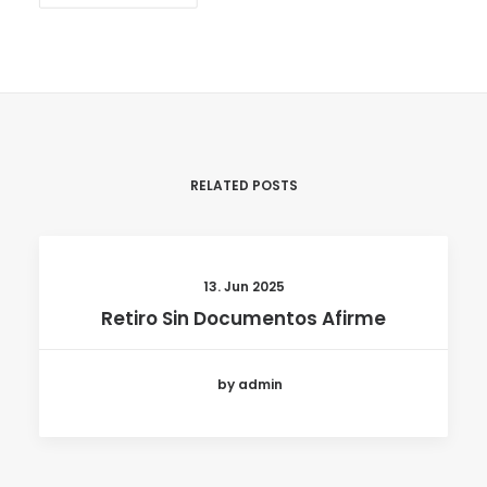
RELATED POSTS
13. Jun 2025
Retiro Sin Documentos Afirme
by admin