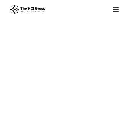
Research Areas
Research Projects
Publications
STARTS.EE
Master’s Studies
PhD Studies
Summer School
13. JUN 2025
|
IN
MÄÄRATLEMATA
|
5 MINUTES
Winter School
Winner casino código
Facilities
de bono sin depósito
Trustworthy HCI lab
2025