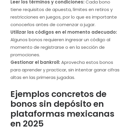
Leer los términos y condiciones:
Cada bono
tiene requisitos de apuesta, límites en retiros y
restricciones en juegos, por lo que es importante
conocerlos antes de comenzar a jugar.
Utilizar los códigos en el momento adecuado:
Algunos bonos requieren ingresar un código al
momento de registrarse o en la sección de
promociones.
Gestionar el bankroll:
Aprovecha estos bonos
para aprender y practicar, sin intentar ganar cifras
altas en las primeras jugadas.
Ejemplos concretos de
bonos sin depósito en
plataformas mexicanas
en 2025