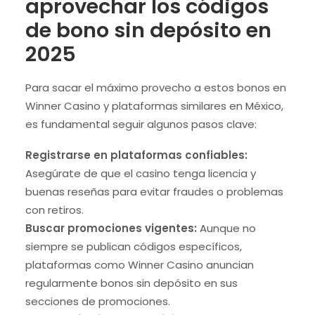
aprovechar los códigos
de bono sin depósito en
2025
Para sacar el máximo provecho a estos bonos en
Winner Casino y plataformas similares en México,
es fundamental seguir algunos pasos clave:
Registrarse en plataformas confiables:
Asegúrate de que el casino tenga licencia y
buenas reseñas para evitar fraudes o problemas
con retiros.
Buscar promociones vigentes:
Aunque no
siempre se publican códigos específicos,
plataformas como Winner Casino anuncian
regularmente bonos sin depósito en sus
secciones de promociones.