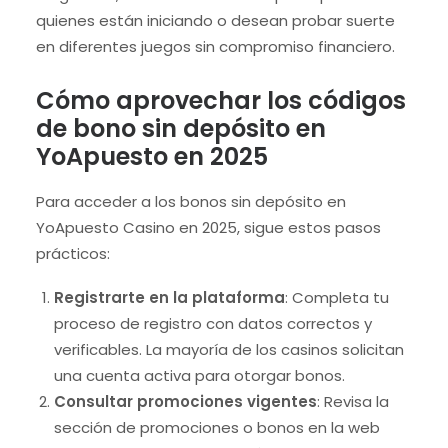
quienes están iniciando o desean probar suerte
en diferentes juegos sin compromiso financiero.
Cómo aprovechar los códigos
de bono sin depósito en
YoApuesto en 2025
Para acceder a los bonos sin depósito en
YoApuesto Casino en 2025, sigue estos pasos
prácticos:
Registrarte en la plataforma
: Completa tu
proceso de registro con datos correctos y
verificables. La mayoría de los casinos solicitan
una cuenta activa para otorgar bonos.
Consultar promociones vigentes
: Revisa la
sección de promociones o bonos en la web