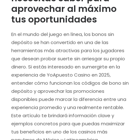
aprovechar al máximo
tus oportunidades
En el mundo del juego en línea, los bonos sin
depósito se han convertido en una de las
herramientas más atractivas para los jugadores
que desean probar suerte sin arriesgar su propio
dinero. Si estás interesado en sumergirte en la
experiencia de YoApuesto Casino en 2025,
entender cómo funcionan los códigos de bono sin
depósito y aprovechar las promociones
disponibles puede marcar la diferencia entre una
experiencia promedio y una realmente rentable.
Este artículo te brindará información clave y
ejemplos concretos para que puedas maximizar
tus beneficios en uno de los casinos más
populares de México y Latinoamérica.