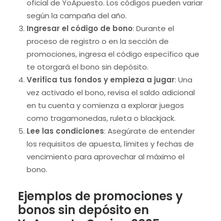
oficial de YoApuesto. Los códigos pueden variar
según la campaña del año.
Ingresar el código de bono
: Durante el
proceso de registro o en la sección de
promociones, ingresa el código específico que
te otorgará el bono sin depósito.
Verifica tus fondos y empieza a jugar
: Una
vez activado el bono, revisa el saldo adicional
en tu cuenta y comienza a explorar juegos
como tragamonedas, ruleta o blackjack.
Lee las condiciones
: Asegúrate de entender
los requisitos de apuesta, límites y fechas de
vencimiento para aprovechar al máximo el
bono.
Ejemplos de promociones y
bonos sin depósito en