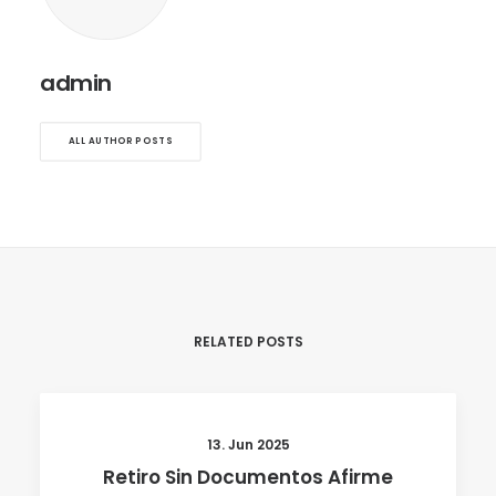
admin
ALL AUTHOR POSTS
RELATED POSTS
13. Jun 2025
Retiro Sin Documentos Afirme