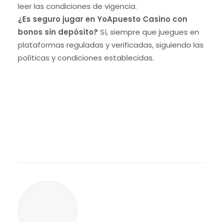
leer las condiciones de vigencia.
¿Es seguro jugar en YoApuesto Casino con
bonos sin depósito?
Sí, siempre que juegues en
plataformas reguladas y verificadas, siguiendo las
políticas y condiciones establecidas.