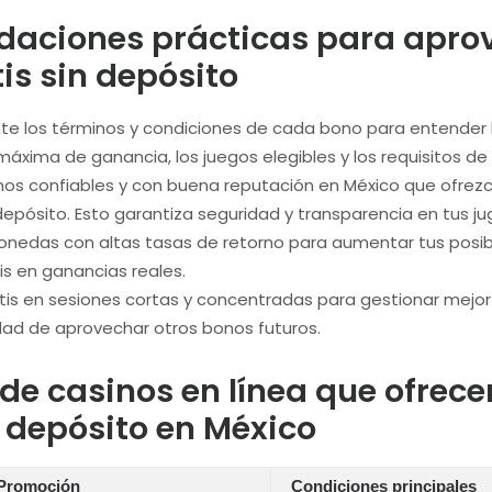
aciones prácticas para aprov
tis sin depósito
 los términos y condiciones de cada bono para entender la
áxima de ganancia, los juegos elegibles y los requisitos de
inos confiables y con buena reputación en México que ofre
 depósito. Esto garantiza seguridad y transparencia en tus j
monedas con altas tasas de retorno para aumentar tus posib
tis en ganancias reales.
ratis en sesiones cortas y concentradas para gestionar mejor
dad de aprovechar otros bonos futuros.
de casinos en línea que ofrece
n depósito en México
Promoción
Condiciones principales