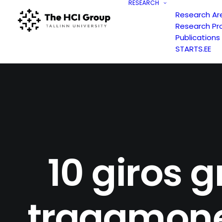
RESEARCH
Research Ar
Research Pr
Publications
STARTS.EE
10 giros g
tragamone