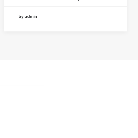
by admin