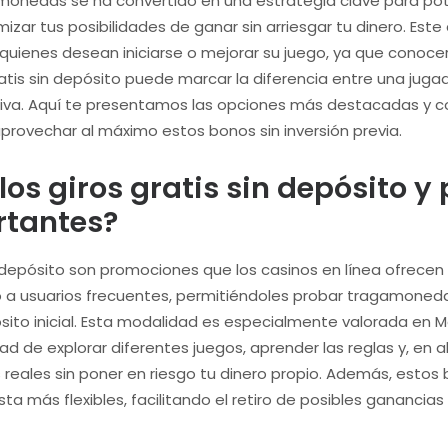
monedas se ha convertido en una estrategia clave para pot
izar tus posibilidades de ganar sin arriesgar tu dinero. Este 
uienes desean iniciarse o mejorar su juego, ya que conocer
ratis sin depósito puede marcar la diferencia entre una juga
tiva. Aquí te presentamos las opciones más destacadas y c
rovechar al máximo estos bonos sin inversión previa.
los giros gratis sin depósito y
rtantes?
in depósito son promociones que los casinos en línea ofrecen
o a usuarios frecuentes, permitiéndoles probar tragamoned
ósito inicial. Esta modalidad es especialmente valorada en M
ad de explorar diferentes juegos, aprender las reglas y, en 
reales sin poner en riesgo tu dinero propio. Además, estos
ta más flexibles, facilitando el retiro de posibles ganancias