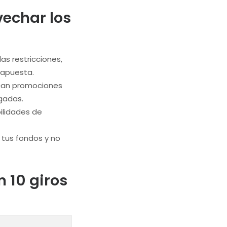
echar los
s restricciones,
 apuesta.
zcan promociones
ugadas.
ilidades de
 tus fondos y no
n 10 giros