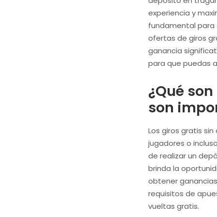
depósito en traga
experiencia y maxim
fundamental para q
ofertas de giros g
ganancia significa
para que puedas ap
¿Qué son 
son impo
Los giros gratis s
jugadores o inclus
de realizar un dep
brinda la oportunid
obtener ganancias 
requisitos de apues
vueltas gratis.