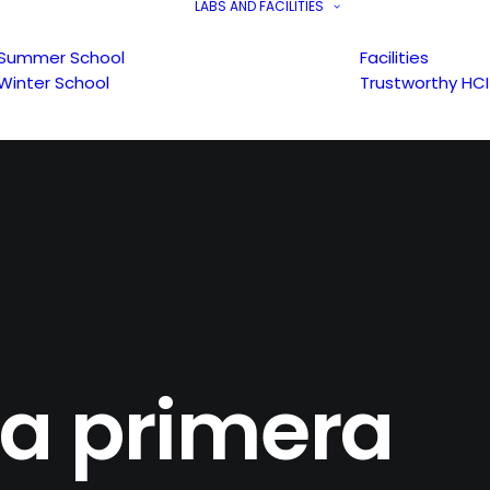
LABS AND FACILITIES
Summer School
Facilities
Winter School
Trustworthy HCI
la primera