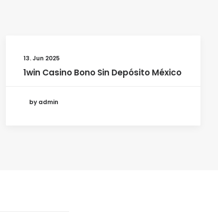
13. Jun 2025
1win Casino Bono Sin Depósito México
by admin