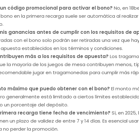
 un código promocional para activar el bono?
No, en 18be
l bono en la primera recarga suele ser automática al realizar
o.
 mis ganancias antes de cumplir con los requisitos de 
adas con el bono solo podrán ser retiradas una vez que ha
e apuesta establecidos en los términos y condiciones.
ntribuyen más a los requisitos de apuesta?
Los tragamo
que la mayoría de los juegos de mesa contribuyen menos, tí
s recomendable jugar en tragamonedas para cumplir más ráp
nto máximo que puedo obtener con el bono?
El monto má
ro generalmente está limitado a ciertos límites establecido
 un porcentaje del depósito.
 primera recarga tiene fecha de vencimiento?
Sí, en 2025,
en un plazo de validez de entre 7 y 14 días. Es esencial usa
a no perder la promoción.