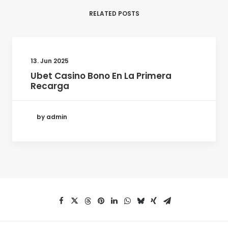
RELATED POSTS
13. Jun 2025
Ubet Casino Bono En La Primera
Recarga
by admin