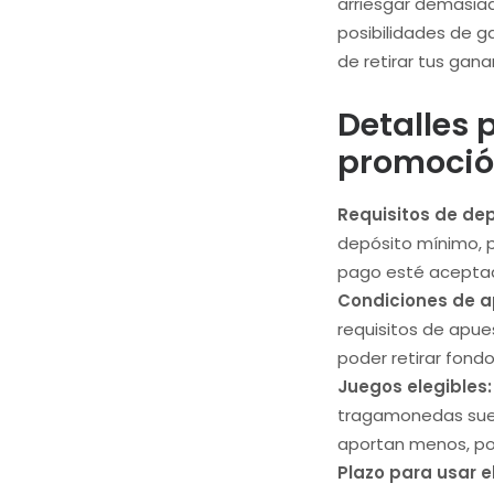
arriesgar demasia
posibilidades de g
de retirar tus gana
Detalles 
promoció
Requisitos de dep
depósito mínimo, p
pago esté aceptad
Condiciones de a
requisitos de apue
poder retirar fond
Juegos elegibles:
tragamonedas suel
aportan menos, po
Plazo para usar e