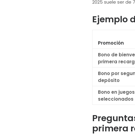
2025 suele ser de 7
Ejemplo d
Promoción
Bono de bienve
primera recar
Bono por segu
depósito
Bono en juegos
seleccionados
Preguntas
primera r