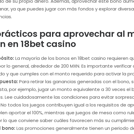
do de su propio dinero. Además, aprovechar este bono aum
anar, ya que puedes jugar con más fondos y explorar divers
ncias.
prácticos para aprovechar al 
n en 18bet casino
ósito:
La mayoría de los bonos en 18bet casino requieren 
or lo general, alrededor de 200 MXN. Es importante verifica
o y que cumples con el monto requerido para activar la pr
puesta:
Para retirar las ganancias generadas con el bono, 
sta, por ejemplo, jugar un monto equivalente a 30 veces el
os. Lee cuidadosamente las condiciones para evitar sorpresa
No todos los juegos contribuyen igual a los requisitos de apu
en aportar el 100%, mientras que juegos de mesa como rule
r lo que conviene saber cuáles favorecen más su cumplimie
l bono:
Las promociones generalmente tienen un periodo de