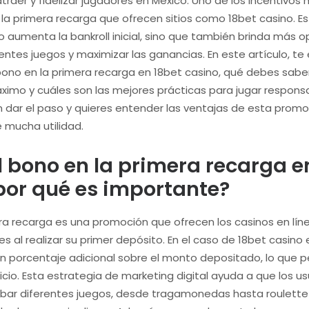
atraer y fidelizar jugadores en México. Uno de los incentivos
 la primera recarga que ofrecen sitios como 18bet casino. Es
lo aumenta la bankroll inicial, sino que también brinda más 
entes juegos y maximizar las ganancias. En este artículo, te
ono en la primera recarga en 18bet casino, qué debes sabe
ximo y cuáles son las mejores prácticas para jugar respons
dar el paso y quieres entender las ventajas de esta promo
e mucha utilidad.
l bono en la primera recarga e
por qué es importante?
era recarga es una promoción que ofrecen los casinos en lín
s al realizar su primer depósito. En el caso de 18bet casino
 un porcentaje adicional sobre el monto depositado, lo que p
nicio. Esta estrategia de marketing digital ayuda a que los 
bar diferentes juegos, desde tragamonedas hasta roulette y