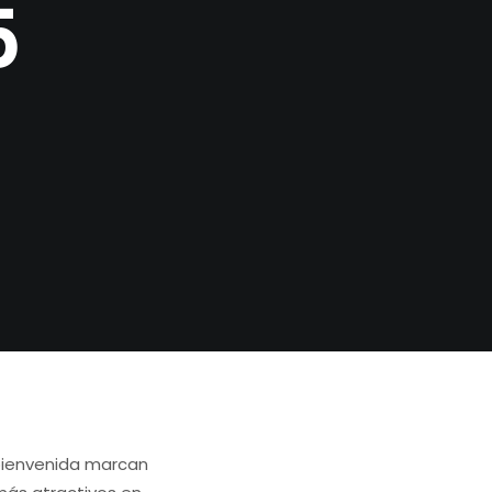
5
 bienvenida marcan