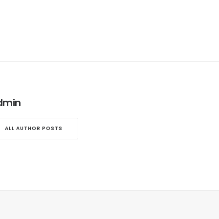
dmin
ALL AUTHOR POSTS