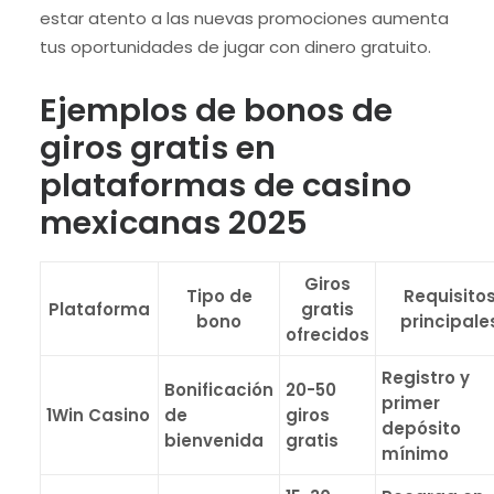
estar atento a las nuevas promociones aumenta
tus oportunidades de jugar con dinero gratuito.
Ejemplos de bonos de
giros gratis en
plataformas de casino
mexicanas 2025
Giros
Tipo de
Requisito
Plataforma
gratis
bono
principale
ofrecidos
Registro y
Bonificación
20-50
primer
1Win Casino
de
giros
depósito
bienvenida
gratis
mínimo