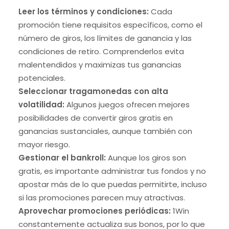
Leer los términos y condiciones:
Cada
promoción tiene requisitos específicos, como el
número de giros, los límites de ganancia y las
condiciones de retiro. Comprenderlos evita
malentendidos y maximizas tus ganancias
potenciales.
Seleccionar tragamonedas con alta
volatilidad:
Algunos juegos ofrecen mejores
posibilidades de convertir giros gratis en
ganancias sustanciales, aunque también con
mayor riesgo.
Gestionar el bankroll:
Aunque los giros son
gratis, es importante administrar tus fondos y no
apostar más de lo que puedas permitirte, incluso
si las promociones parecen muy atractivas.
Aprovechar promociones periódicas:
1Win
constantemente actualiza sus bonos, por lo que