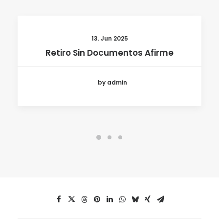
13. Jun 2025
Retiro Sin Documentos Afirme
by admin