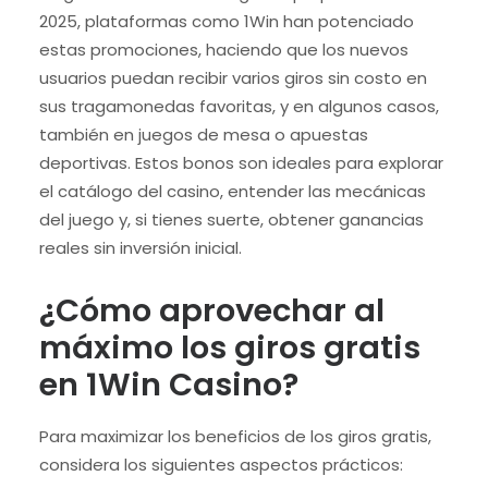
2025, plataformas como 1Win han potenciado
estas promociones, haciendo que los nuevos
usuarios puedan recibir varios giros sin costo en
sus tragamonedas favoritas, y en algunos casos,
también en juegos de mesa o apuestas
deportivas. Estos bonos son ideales para explorar
el catálogo del casino, entender las mecánicas
del juego y, si tienes suerte, obtener ganancias
reales sin inversión inicial.
¿Cómo aprovechar al
máximo los giros gratis
en 1Win Casino?
Para maximizar los beneficios de los giros gratis,
considera los siguientes aspectos prácticos: