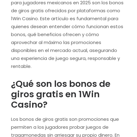
para jugadores mexicanos en 2025 son los bonos
de giros gratis ofrecidos por plataformas como
1Win Casino. Este artículo es fundamental para
quienes desean entender cómo funcionan estos
bonos, qué beneficios ofrecen y cómo
aprovechar al máximo las promociones
disponibles en el mercado actual, asegurando
una experiencia de juego segura, responsable y
rentable.
¿Qué son los bonos de
giros gratis en 1Win
Casino?
Los bonos de giros gratis son promociones que
permiten a los jugadores probar juegos de
tragamonedas sin arriesgar su propio dinero. En