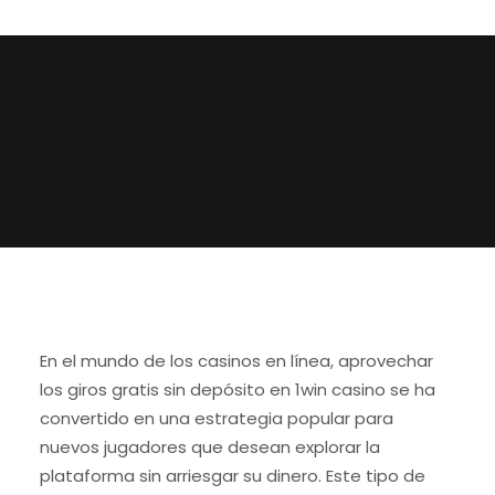
En el mundo de los casinos en línea, aprovechar
los giros gratis sin depósito en 1win casino se ha
convertido en una estrategia popular para
nuevos jugadores que desean explorar la
plataforma sin arriesgar su dinero. Este tipo de