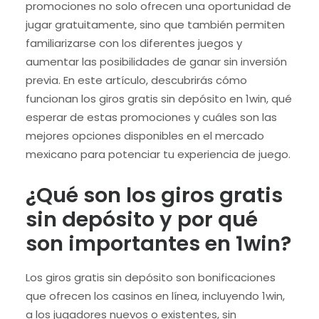
promociones no solo ofrecen una oportunidad de
jugar gratuitamente, sino que también permiten
familiarizarse con los diferentes juegos y
aumentar las posibilidades de ganar sin inversión
previa. En este artículo, descubrirás cómo
funcionan los giros gratis sin depósito en 1win, qué
esperar de estas promociones y cuáles son las
mejores opciones disponibles en el mercado
mexicano para potenciar tu experiencia de juego.
¿Qué son los giros gratis
sin depósito y por qué
son importantes en 1win?
Los giros gratis sin depósito son bonificaciones
que ofrecen los casinos en línea, incluyendo 1win,
a los jugadores nuevos o existentes, sin