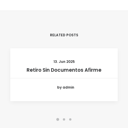
RELATED POSTS
13. Jun 2025
Retiro Sin Documentos Afirme
by admin