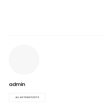
admin
ALL AUTHOR POSTS