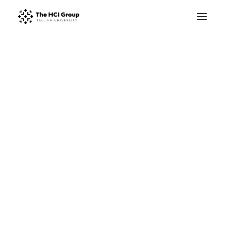
Research Areas
Research Projects
Publications
STARTS.EE
Master’s Studies
PhD Studies
Summer School
Winter School
13. JUN 2025
|
IN
MÄÄRATLEMATA
|
4 MINUTES
1win casino giros
Facilities
Trustworthy HCI lab
gratis sin depósito
BY
ADMIN