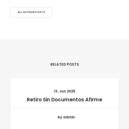
ALL AUTHOR POSTS
RELATED POSTS
13. Jun 2025
Retiro Sin Documentos Afirme
by admin