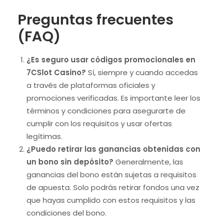
Preguntas frecuentes
(FAQ)
¿Es seguro usar códigos promocionales en
7CSlot Casino?
Sí, siempre y cuando accedas
a través de plataformas oficiales y
promociones verificadas. Es importante leer los
términos y condiciones para asegurarte de
cumplir con los requisitos y usar ofertas
legítimas.
¿Puedo retirar las ganancias obtenidas con
un bono sin depósito?
Generalmente, las
ganancias del bono están sujetas a requisitos
de apuesta. Solo podrás retirar fondos una vez
que hayas cumplido con estos requisitos y las
condiciones del bono.