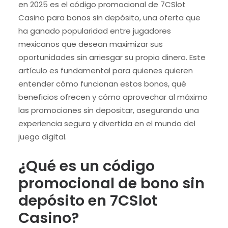
en 2025 es el código promocional de 7CSlot
Casino para bonos sin depósito, una oferta que
ha ganado popularidad entre jugadores
mexicanos que desean maximizar sus
oportunidades sin arriesgar su propio dinero. Este
artículo es fundamental para quienes quieren
entender cómo funcionan estos bonos, qué
beneficios ofrecen y cómo aprovechar al máximo
las promociones sin depositar, asegurando una
experiencia segura y divertida en el mundo del
juego digital.
¿Qué es un código
promocional de bono sin
depósito en 7CSlot
Casino?