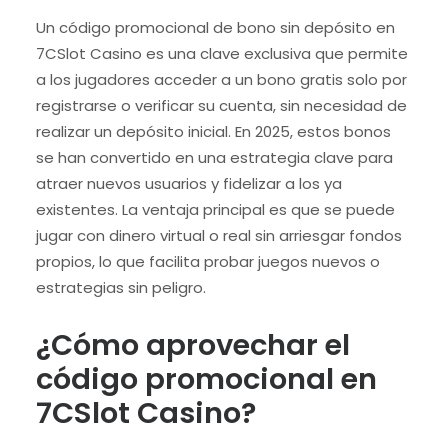
Un código promocional de bono sin depósito en
7CSlot Casino es una clave exclusiva que permite
a los jugadores acceder a un bono gratis solo por
registrarse o verificar su cuenta, sin necesidad de
realizar un depósito inicial. En 2025, estos bonos
se han convertido en una estrategia clave para
atraer nuevos usuarios y fidelizar a los ya
existentes. La ventaja principal es que se puede
jugar con dinero virtual o real sin arriesgar fondos
propios, lo que facilita probar juegos nuevos o
estrategias sin peligro.
¿Cómo aprovechar el
código promocional en
7CSlot Casino?