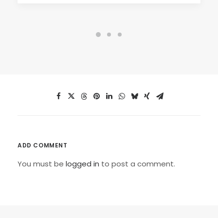
ADD COMMENT
You must be
logged in
to post a comment.