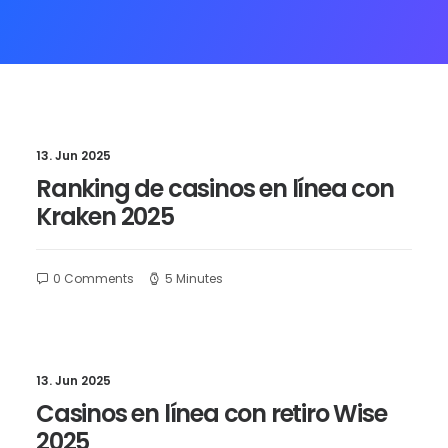
13. Jun 2025
Ranking de casinos en línea con
Kraken 2025
0 Comments
5 Minutes
13. Jun 2025
Casinos en línea con retiro Wise
2025