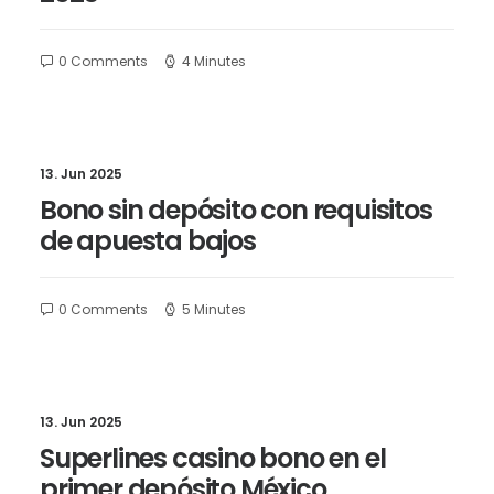
0 Comments
4 Minutes
13. Jun 2025
Bono sin depósito con requisitos
de apuesta bajos
0 Comments
5 Minutes
13. Jun 2025
Superlines casino bono en el
primer depósito México