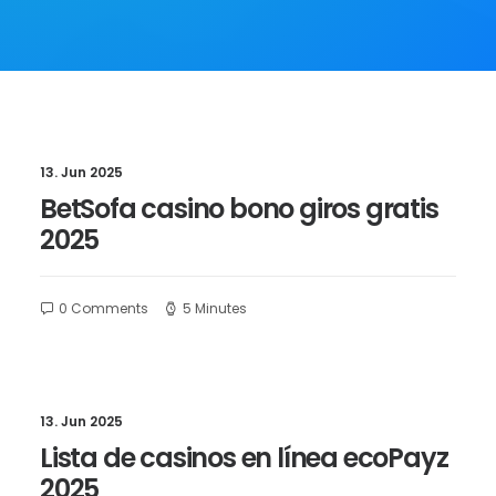
13. Jun 2025
BetSofa casino bono giros gratis
2025
0 Comments
5 Minutes
13. Jun 2025
Lista de casinos en línea ecoPayz
2025