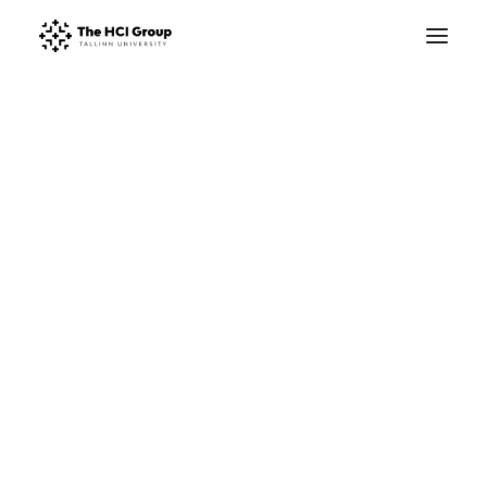
Research Areas
Research Projects
Publications
STARTS.EE
Master’s Studies
PhD Studies
Summer School
13. JUN 2025
|
IN
MÄÄRATLEMATA
|
5 MINUTES
Winter School
Bono sin depósito con
Facilities
requisitos de apuesta
Trustworthy HCI lab
bajos