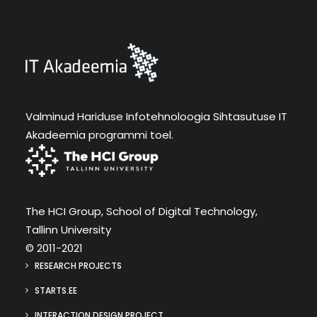
Valminud Hariduse Infotehnoloogia Sihtasutuse IT
Akadeemia programmi toel.
The HCI Group, School of Digital Technology,
Tallinn University
© 2011-2021
RESEARCH PROJECTS
STARTS.EE
INTERACTION DESIGN PROJECT