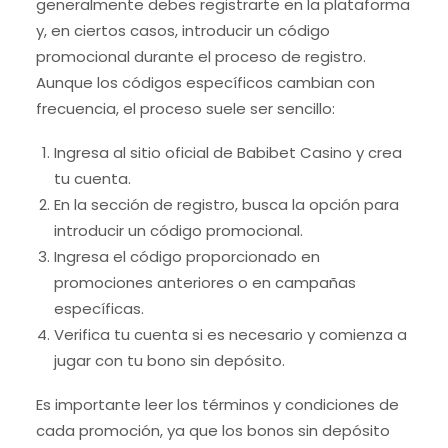
generalmente debes registrarte en la plataforma
y, en ciertos casos, introducir un código
promocional durante el proceso de registro.
Aunque los códigos específicos cambian con
frecuencia, el proceso suele ser sencillo:
Ingresa al sitio oficial de Babibet Casino y crea
tu cuenta.
En la sección de registro, busca la opción para
introducir un código promocional.
Ingresa el código proporcionado en
promociones anteriores o en campañas
específicas.
Verifica tu cuenta si es necesario y comienza a
jugar con tu bono sin depósito.
Es importante leer los términos y condiciones de
cada promoción, ya que los bonos sin depósito