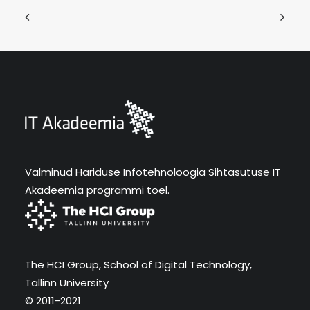
Valminud Hariduse Infotehnoloogia Sihtasutuse IT
Akadeemia programmi toel.
The HCI Group, School of Digital Technology,
Tallinn University
© 2011-2021