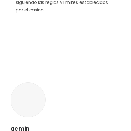
siguiendo las reglas y límites establecidos
por el casino.
admin