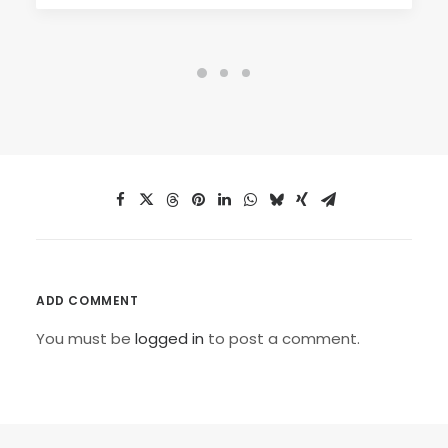
ADD COMMENT
You must be
logged in
to post a comment.