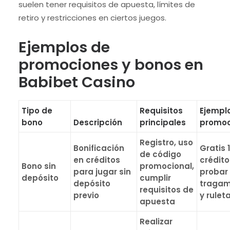
suelen tener requisitos de apuesta, límites de
retiro y restricciones en ciertos juegos.
Ejemplos de
promociones y bonos en
Babibet Casino
Tipo de
Requisitos
Ejempl
bono
Descripción
principales
promoc
Registro, uso
Bonificación
Gratis 
de código
en créditos
crédit
Bono sin
promocional,
para jugar sin
probar
depósito
cumplir
depósito
traga
requisitos de
previo
y rulet
apuesta
Realizar