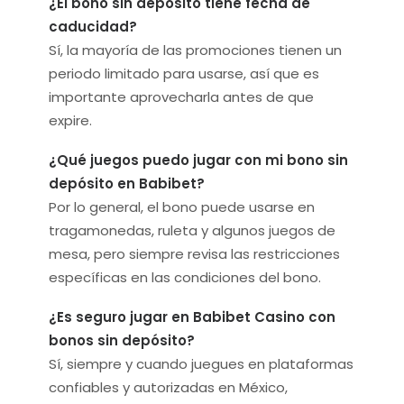
¿El bono sin depósito tiene fecha de
caducidad?
Sí, la mayoría de las promociones tienen un
periodo limitado para usarse, así que es
importante aprovecharla antes de que
expire.
¿Qué juegos puedo jugar con mi bono sin
depósito en Babibet?
Por lo general, el bono puede usarse en
tragamonedas, ruleta y algunos juegos de
mesa, pero siempre revisa las restricciones
específicas en las condiciones del bono.
¿Es seguro jugar en Babibet Casino con
bonos sin depósito?
Sí, siempre y cuando juegues en plataformas
confiables y autorizadas en México,