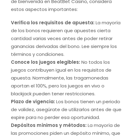
de bienvenida en BeatBet Casino, considera
estos aspectos importantes:
Verifica los requisitos de apuesta:
La mayoría
de los bonos requieren que apuestes cierta
cantidad varias veces antes de poder retirar
ganancias derivadas del bono. Lee siempre los
términos y condiciones.
Conoce los juegos elegibles:
No todos los
juegos contribuyen igual en los requisitos de
apuesta. Normalmente, las tragamonedas
aportan el 100%, pero los juegos en vivo o
blackjack pueden tener restricciones.
Plazo de vigencia:
Los bonos tienen un periodo
de validez, asegúrate de utilizarlos antes de que
expire para no perder esa oportunidad.
Depósitos mínimos y métodos:
La mayoría de
las promociones piden un depósito mínimo, que