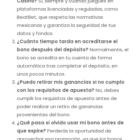
Casino?
Sí, siempre y cuando juegues en
plataformas licenciadas y reguladas, como
BeatBet, que respeta las normativas
mexicanas y garantiza la seguridad de tus
datos y fondos.
¿Cuánto tiempo tarda en acreditarse el
bono después del depósito?
Normalmente, el
bono se acredita en tu cuenta de forma
automática tras completar el depósito, en
unos pocos minutos.
¿Puedo retirar mis ganancias si no cumplo
con los requisitos de apuesta?
No, debes
cumplir los requisitos de apuesta antes de
poder realizar un retiro de ganancias
provenientes del bono.
¿Qué pasa si olvido usar mi bono antes de
que expire?
Perderás la oportunidad de
aprovechar esa promoción, ya que los bonos