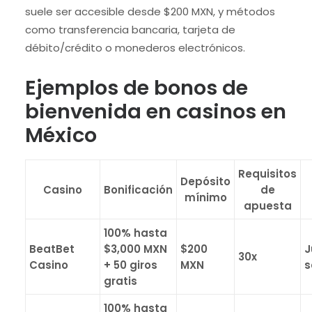
suele ser accesible desde $200 MXN, y métodos
como transferencia bancaria, tarjeta de
débito/crédito o monederos electrónicos.
Ejemplos de bonos de
bienvenida en casinos en
México
Requisitos
Depósito
Casino
Bonificación
de
mínimo
apuesta
100% hasta
BeatBet
$3,000 MXN
$200
J
30x
Casino
+ 50 giros
MXN
s
gratis
100% hasta