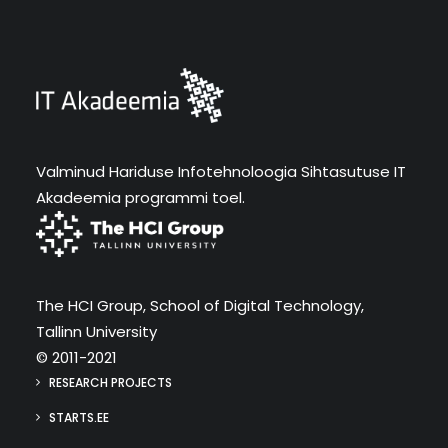
Valminud Hariduse Infotehnoloogia Sihtasutuse IT
Akadeemia programmi toel.
The HCI Group, School of Digital Technology,
Tallinn University
© 2011-2021
RESEARCH PROJECTS
STARTS.EE