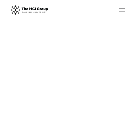
Research Areas
Research Projects
Publications
STARTS.EE
Master’s Studies
PhD Studies
Summer School
Winter School
13. JUN 2025
|
IN
MÄÄRATLEMATA
|
5 MINUTES
BeatBet casino bono
Facilities
Trustworthy HCI lab
de bienvenida México
BY
ADMIN