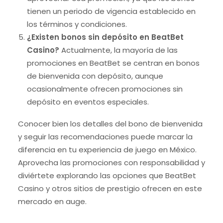
tienen un periodo de vigencia establecido en
los términos y condiciones.
¿Existen bonos sin depósito en BeatBet
Casino?
Actualmente, la mayoría de las
promociones en BeatBet se centran en bonos
de bienvenida con depósito, aunque
ocasionalmente ofrecen promociones sin
depósito en eventos especiales.
Conocer bien los detalles del bono de bienvenida
y seguir las recomendaciones puede marcar la
diferencia en tu experiencia de juego en México.
Aprovecha las promociones con responsabilidad y
diviértete explorando las opciones que BeatBet
Casino y otros sitios de prestigio ofrecen en este
mercado en auge.