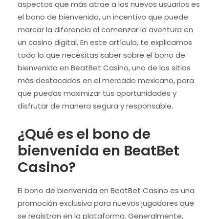
aspectos que más atrae a los nuevos usuarios es
el bono de bienvenida, un incentivo que puede
marcar la diferencia al comenzar la aventura en
un casino digital. En este artículo, te explicamos
todo lo que necesitas saber sobre el bono de
bienvenida en BeatBet Casino, uno de los sitios
más destacados en el mercado mexicano, para
que puedas maximizar tus oportunidades y
disfrutar de manera segura y responsable.
¿Qué es el bono de
bienvenida en BeatBet
Casino?
El bono de bienvenida en BeatBet Casino es una
promoción exclusiva para nuevos jugadores que
se registran en la plataforma. Generalmente,