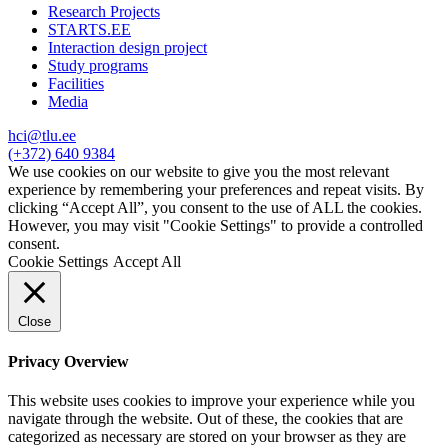
Research Projects
STARTS.EE
Interaction design project
Study programs
Facilities
Media
hci@tlu.ee
(+372) 640 9384
We use cookies on our website to give you the most relevant
experience by remembering your preferences and repeat visits. By
clicking “Accept All”, you consent to the use of ALL the cookies.
However, you may visit "Cookie Settings" to provide a controlled
consent.
Cookie Settings
Accept All
Close
Privacy Overview
This website uses cookies to improve your experience while you
navigate through the website. Out of these, the cookies that are
categorized as necessary are stored on your browser as they are