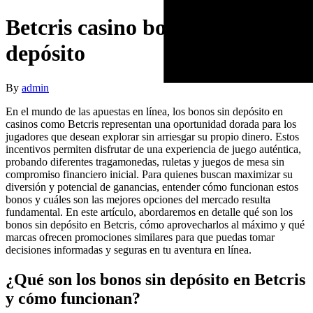
Betcris casino bono sin
depósito
By
admin
En el mundo de las apuestas en línea, los bonos sin depósito en
casinos como Betcris representan una oportunidad dorada para los
jugadores que desean explorar sin arriesgar su propio dinero. Estos
incentivos permiten disfrutar de una experiencia de juego auténtica,
probando diferentes tragamonedas, ruletas y juegos de mesa sin
compromiso financiero inicial. Para quienes buscan maximizar su
diversión y potencial de ganancias, entender cómo funcionan estos
bonos y cuáles son las mejores opciones del mercado resulta
fundamental. En este artículo, abordaremos en detalle qué son los
bonos sin depósito en Betcris, cómo aprovecharlos al máximo y qué
marcas ofrecen promociones similares para que puedas tomar
decisiones informadas y seguras en tu aventura en línea.
¿Qué son los bonos sin depósito en Betcris
y cómo funcionan?