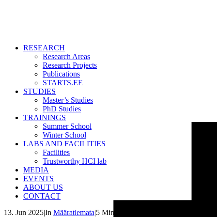
RESEARCH
Research Areas
Research Projects
Publications
STARTS.EE
STUDIES
Master’s Studies
PhD Studies
TRAININGS
Summer School
Winter School
LABS AND FACILITIES
Facilities
Trustworthy HCI lab
MEDIA
EVENTS
ABOUT US
CONTACT
13. Jun 2025
|
In
Määratlemata
|
5 Minutes