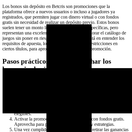
Los bonos sin depósito en Betcris son promociones que la
plataforma ofrece a nuevos usuarios o incluso a jugadores ya
registrados, que permiten jugar con dinero virtual o con fondos
gratis sin necesidad de realizar un depósito previo. Estos bonos
suelen tener un monto limitado y condiciones específicas, pero
representan una excelente oportunidad para explorar el catálogo de
juegos sin poner en riesgo tu capital. La clave está en entender los
requisitos de apuesta, los límites de retiro y las restricciones en
ciertos títulos, para aprovechar al máximo cada promoción.
Pasos prácticos para aprovechar los
bonos sin depósito en Betcris
Registrarse en la plataforma de Betcris y verificar tu cuenta
siguiendo los pasos oficiales.
Buscar la sección de promociones y ofertas disponibles,
donde suelen publicarse los bonos sin depósito.
Leer con atención los términos y condiciones, verificando el
monto del bono, los requisitos de apuesta y los juegos
elegibles.
Activar la promoción y comenzar a jugar con fondos gratis.
Aprovecha para probar diferentes juegos y estrategias.
Una vez cumplidos los requisitos, puedes retirar las ganancias