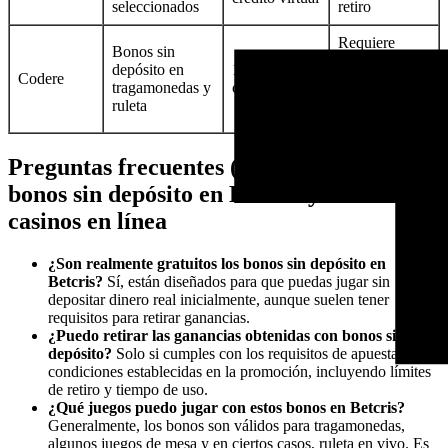
seleccionados
retiro
Requiere
Bonos sin
registro y
depósito en
150 pesos en
Codere
cumplimiento
tragamonedas y
crédito gratis
de requisitos
ruleta
de apuesta
Preguntas frecuentes (FAQ) sobre los
bonos sin depósito en Betcris y otros
casinos en línea
¿Son realmente gratuitos los bonos sin depósito en
Betcris?
Sí, están diseñados para que puedas jugar sin
depositar dinero real inicialmente, aunque suelen tener
requisitos para retirar ganancias.
¿Puedo retirar las ganancias obtenidas con bonos sin
depósito?
Solo si cumples con los requisitos de apuesta y las
condiciones establecidas en la promoción, incluyendo límites
de retiro y tiempo de uso.
¿Qué juegos puedo jugar con estos bonos en Betcris?
Generalmente, los bonos son válidos para tragamonedas,
algunos juegos de mesa y en ciertos casos, ruleta en vivo. Es