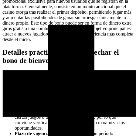
promocional exclusiva para nuevos usuarios que se registran en la
plataforma. Generalmente, consiste en un monto adicional que el
casino otorga tras realizar el primer depósito, permitiendo jugar más
y aumentar las posibilidades de ganar sin arriesgar únicamente tu
dinero propio. Este tipo de bono puede ser en forma de dinero extra,
giros gratis o una combinación de ambos, y su objetivo principal es
atraer a nuevos jugadores y brindarles una experiencia más completa
desde el inicio.
Detalles prácticos para aprovechar el
bono de bienvenida
Condiciones de elegibilidad:
Para acceder al bono, debes
registrarte en la plataforma y realizar tu primer depósito,
cumpliendo con los requisitos mínimos establecidos.
Requisitos de apuesta:
La mayor parte de los bonos tienen
un requisito de apuesta, que indica cuánto debes jugar antes
de poder retirar las ganancias derivadas del bono. Es
importante revisar estos términos para evitar sorpresas.
Restricciones en juegos:
Algunos bonos limitan el uso a
ciertos juegos o tragamonedas específicos, por lo que
conviene verificar qué opciones tienes para maximizar tus
oportunidades.
Plazo de vigencia:
La oferta suele tener un período