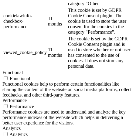
category "Other.
This cookie is set by GDPR
cookielawinfo-
Cookie Consent plugin. The
11
checkbox-
cookie is used to store the user
months
performance
consent for the cookies in the
category "Performance".
The cookie is set by the GDPR
Cookie Consent plugin and is
11
used to store whether or not user
viewed_cookie_policy
months
has consented to the use of
cookies. It does not store any
personal data.
Functional
Functional
Functional cookies help to perform certain functionalities like
sharing the content of the website on social media platforms, collect
feedbacks, and other third-party features.
Performance
Performance
Performance cookies are used to understand and analyze the key
performance indexes of the website which helps in delivering a
better user experience for the visitors.
Analytics
Analytics