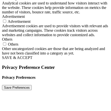
Analytical cookies are used to understand how visitors interact with
the website. These cookies help provide information on metrics the
number of visitors, bounce rate, traffic source, etc.
Advertisement
Advertisement
Advertisement cookies are used to provide visitors with relevant ads
and marketing campaigns. These cookies track visitors across
websites and collect information to provide customized ads.
Others
Others
Other uncategorized cookies are those that are being analyzed and
have not been classified into a category as yet.
SAVE & ACCEPT
Privacy Preference Center
Privacy Preferences