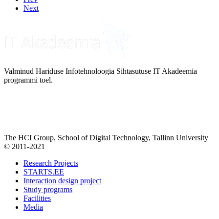
Next
Valminud Hariduse Infotehnoloogia Sihtasutuse IT Akadeemia
programmi toel.
The HCI Group, School of Digital Technology, Tallinn University
© 2011-2021
Research Projects
STARTS.EE
Interaction design project
Study programs
Facilities
Media