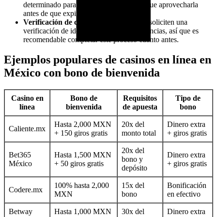
determinado para usarla, por lo que hay que aprovecharla
antes de que expire.
Verificación de cuenta:
Es habitual que soliciten una
verificación de identidad para retirar ganancias, así que es
recomendable completar este proceso cuanto antes.
Ejemplos populares de casinos en línea en
México con bono de bienvenida
Casino en
Bono de
Requisitos
Tipo de
línea
bienvenida
de apuesta
bono
Hasta 2,000 MXN
20x del
Dinero extra
Caliente.mx
+ 150 giros gratis
monto total
+ giros gratis
20x del
Bet365
Hasta 1,500 MXN
Dinero extra
bono y
México
+ 50 giros gratis
+ giros gratis
depósito
100% hasta 2,000
15x del
Bonificación
Codere.mx
MXN
bono
en efectivo
Betway
Hasta 1,000 MXN
30x del
Dinero extra