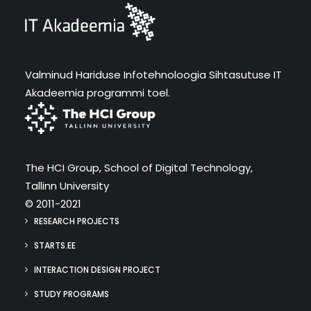
Valminud Hariduse Infotehnoloogia Sihtasutuse IT
Akadeemia programmi toel.
The HCI Group, School of Digital Technology,
Tallinn University
© 2011-2021
RESEARCH PROJECTS
STARTS.EE
INTERACTION DESIGN PROJECT
STUDY PROGRAMS