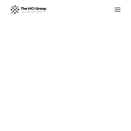
Research Areas
Research Projects
Publications
STARTS.EE
Master’s Studies
PhD Studies
Summer School
Winter School
13. JUN 2025
|
IN
MÄÄRATLEMATA
|
5 MINUTES
Bodog casino giros
Facilities
Trustworthy HCI lab
gratis sin depósito
BY
ADMIN