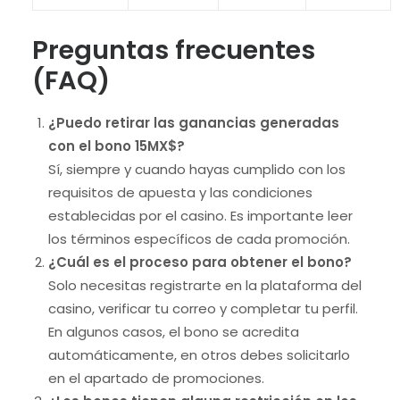
Preguntas frecuentes
(FAQ)
¿Puedo retirar las ganancias generadas
con el bono 15MX$?
Sí, siempre y cuando hayas cumplido con los
requisitos de apuesta y las condiciones
establecidas por el casino. Es importante leer
los términos específicos de cada promoción.
¿Cuál es el proceso para obtener el bono?
Solo necesitas registrarte en la plataforma del
casino, verificar tu correo y completar tu perfil.
En algunos casos, el bono se acredita
automáticamente, en otros debes solicitarlo
en el apartado de promociones.