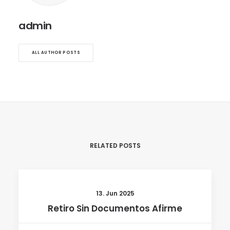
admin
ALL AUTHOR POSTS
RELATED POSTS
13. Jun 2025
Retiro Sin Documentos Afirme