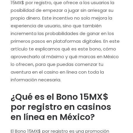
15MX$ por registro, que ofrece a los usuarios la
posibilidad de empezar a jugar sin arriesgar su
propio dinero. Este incentivo no solo mejora la
experiencia de usuario, sino que también
incrementa las probabilidades de ganar en los
primeros pasos en plataformas digitales. En este
artículo te explicamos qué es este bono, cómo
aprovecharlo al máximo y qué marcas en México
lo ofrecen, para que puedas comenzar tu
aventura en el casino en línea con toda la
información necesaria.
¿Qué es el Bono 15MX$
por registro en casinos
en línea en México?
El Bono 15MX$ por registro es una promoción