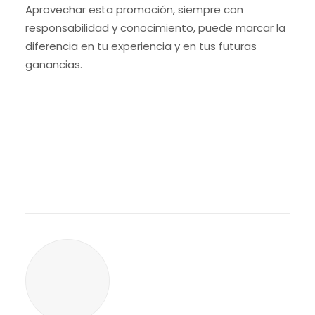
Aprovechar esta promoción, siempre con
responsabilidad y conocimiento, puede marcar la
diferencia en tu experiencia y en tus futuras
ganancias.