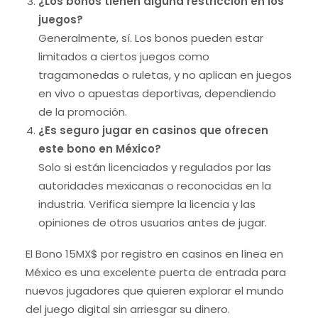
¿Los bonos tienen alguna restricción en los
juegos?
Generalmente, sí. Los bonos pueden estar
limitados a ciertos juegos como
tragamonedas o ruletas, y no aplican en juegos
en vivo o apuestas deportivas, dependiendo
de la promoción.
¿Es seguro jugar en casinos que ofrecen
este bono en México?
Solo si están licenciados y regulados por las
autoridades mexicanas o reconocidas en la
industria. Verifica siempre la licencia y las
opiniones de otros usuarios antes de jugar.
El Bono 15MX$ por registro en casinos en línea en
México es una excelente puerta de entrada para
nuevos jugadores que quieren explorar el mundo
del juego digital sin arriesgar su dinero.