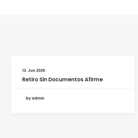
13. Jun 2025
Retiro Sin Documentos Afirme
by admin