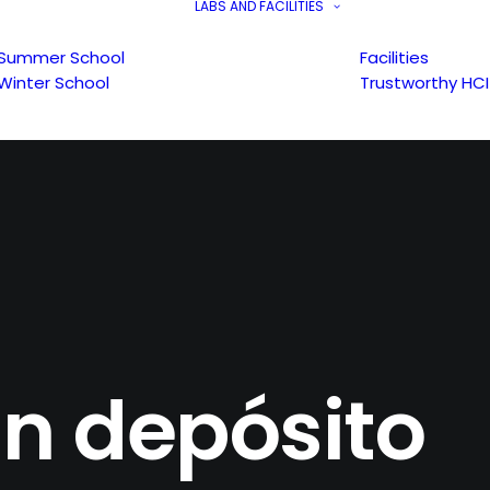
LABS AND FACILITIES
Summer School
Facilities
Winter School
Trustworthy HCI
in depósito