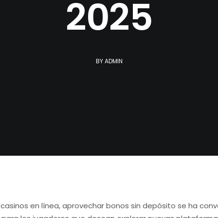
2025
BY
ADMIN
 casinos en línea, aprovechar bonos sin depósito se ha conv