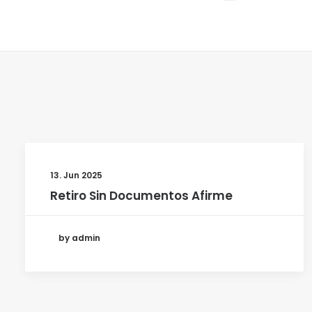
13. Jun 2025
Retiro Sin Documentos Afirme
by admin