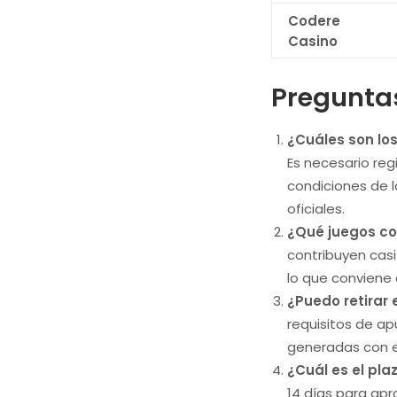
Codere
Casino
Pregunta
¿Cuáles son lo
Es necesario reg
condiciones de 
oficiales.
¿Qué juegos co
contribuyen casi
lo que conviene 
¿Puedo retirar 
requisitos de ap
generadas con e
¿Cuál es el pla
14 días para ap