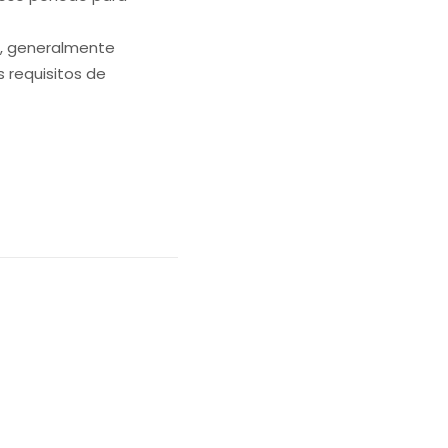
, generalmente
 requisitos de