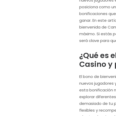
nuevos jugadores 
posiciona como un
bonificaciones que
ganar. En este art
bienvenida de Camp
máximo. Si estás p
será clave para qu
¿Qué es 
Casino y 
El bono de bienven
nuevos jugadores y
esta bonificación 
explorar diferente
demasiado de tu pr
flexibles y recom