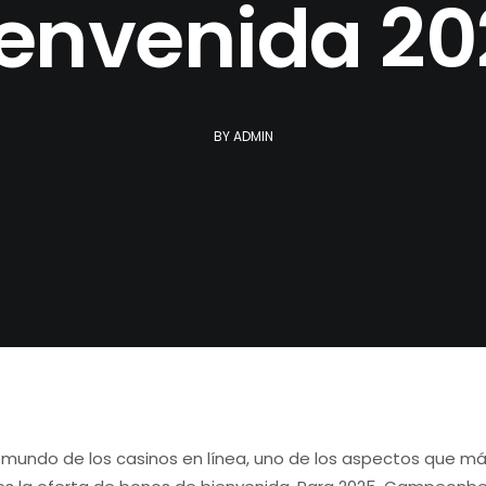
ienvenida 20
BY
ADMIN
mundo de los casinos en línea, uno de los aspectos que má