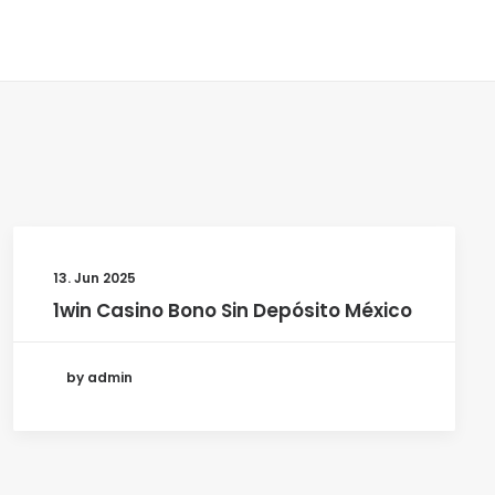
13. Jun 2025
1win Casino Bono Sin Depósito México
by admin