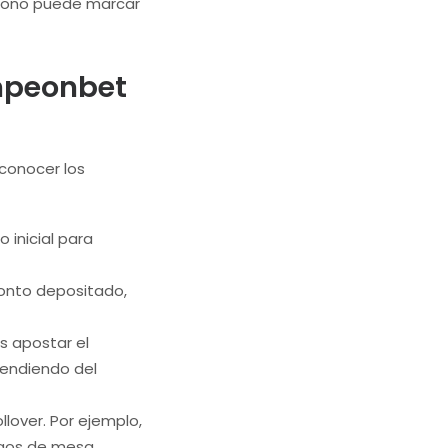
 bono puede marcar
ampeonbet
conocer los
 inicial para
onto depositado,
s apostar el
pendiendo del
llover. Por ejemplo,
egos de mesa