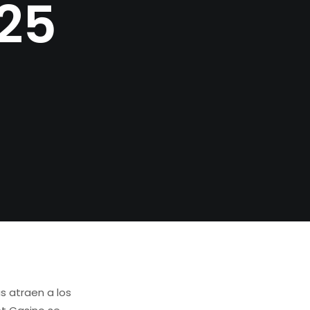
25
s atraen a los