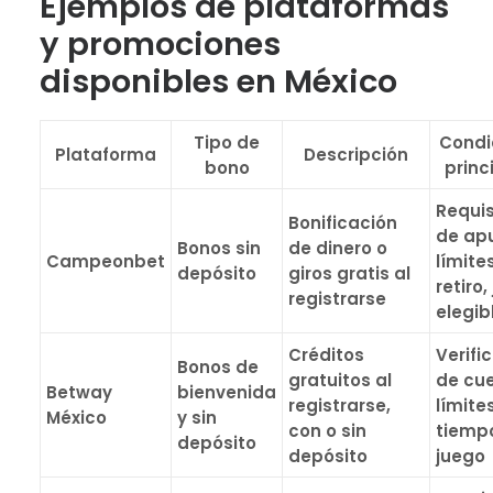
Ejemplos de plataformas
y promociones
disponibles en México
Tipo de
Condi
Plataforma
Descripción
bono
princ
Requis
Bonificación
de ap
Bonos sin
de dinero o
Campeonbet
límite
depósito
giros gratis al
retiro
registrarse
elegib
Créditos
Verifi
Bonos de
gratuitos al
de cu
Betway
bienvenida
registrarse,
límite
México
y sin
con o sin
tiemp
depósito
depósito
juego