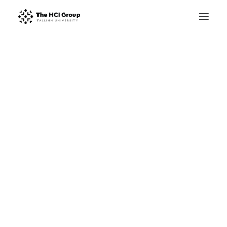
Research Areas
Research Projects
Publications
STARTS.EE
Master’s Studies
PhD Studies
13. JUN 2025
|
IN
MÄÄRATLEMATA
|
5 MINUTES
Summer School
Campeonbet casino
Winter School
código promocional
Facilities
Trustworthy HCI lab
bono sin depósito
México