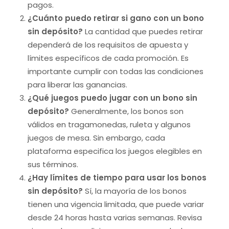
pagos.
¿Cuánto puedo retirar si gano con un bono
sin depósito?
La cantidad que puedes retirar
dependerá de los requisitos de apuesta y
límites específicos de cada promoción. Es
importante cumplir con todas las condiciones
para liberar las ganancias.
¿Qué juegos puedo jugar con un bono sin
depósito?
Generalmente, los bonos son
válidos en tragamonedas, ruleta y algunos
juegos de mesa. Sin embargo, cada
plataforma especifica los juegos elegibles en
sus términos.
¿Hay límites de tiempo para usar los bonos
sin depósito?
Sí, la mayoría de los bonos
tienen una vigencia limitada, que puede variar
desde 24 horas hasta varias semanas. Revisa