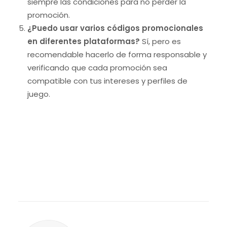
siempre las condiciones para no perder la
promoción.
¿Puedo usar varios códigos promocionales
en diferentes plataformas?
Sí, pero es
recomendable hacerlo de forma responsable y
verificando que cada promoción sea
compatible con tus intereses y perfiles de
juego.