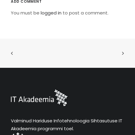
ADD COMMENT
You must be
logged in
to post a comment.
Valminud Hariduse Infotehnoloogia Sihtasutuse IT
Akadeemia programmi toel.