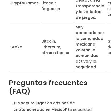
destacan la
CryptoGames
Litecoin,
e
transparencia
Dogecoin
s
y la variedad
c
de juegos.
Muy
apreciado por
la comunidad
Bitcoin,
G
mexicana;
Stake
Ethereum,
d
valoran la
otras altcoins
c
comunidad
activa y la
seguridad.
Preguntas frecuentes
(FAQ)
¿Es seguro jugar en casinos de
criptomonedas en México?
La seguridad