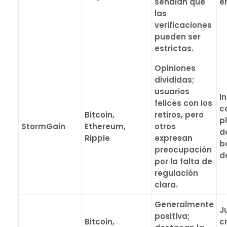
señalan que
e
las
verificaciones
pueden ser
estrictas.
Opiniones
divididas;
usuarios
I
felices con los
c
Bitcoin,
retiros, pero
p
StormGain
Ethereum,
otros
d
Ripple
expresan
b
preocupación
d
por la falta de
regulación
clara.
Generalmente
J
positiva;
Bitcoin,
c