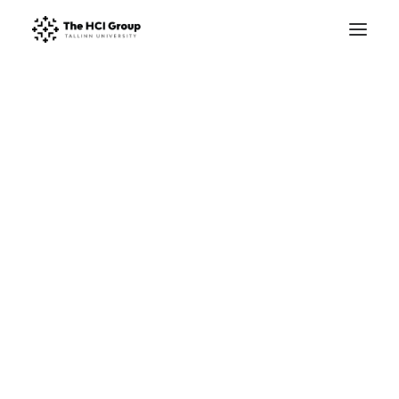
Research Areas
Research Projects
Publications
STARTS.EE
Master’s Studies
PhD Studies
13. JUN 2025
|
IN
MÄÄRATLEMATA
|
4 MINUTES
Summer School
Casino de
Winter School
criptomonedas
Facilities
Trustworthy HCI lab
opiniones de
jugadores