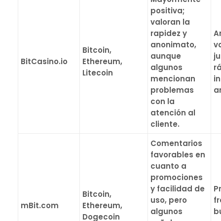
positiva;
valoran la
rapidez y
A
anonimato,
v
Bitcoin,
aunque
j
BitCasino.io
Ethereum,
algunos
r
Litecoin
mencionan
i
problemas
a
con la
atención al
cliente.
Comentarios
favorables en
cuanto a
promociones
y facilidad de
P
Bitcoin,
uso, pero
f
mBit.com
Ethereum,
algunos
b
Dogecoin