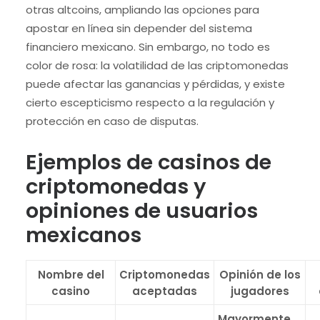
otras altcoins, ampliando las opciones para
apostar en línea sin depender del sistema
financiero mexicano. Sin embargo, no todo es
color de rosa: la volatilidad de las criptomonedas
puede afectar las ganancias y pérdidas, y existe
cierto escepticismo respecto a la regulación y
protección en caso de disputas.
Ejemplos de casinos de
criptomonedas y
opiniones de usuarios
mexicanos
Nombre del
Criptomonedas
Opinión de los
casino
aceptadas
jugadores
Mayormente