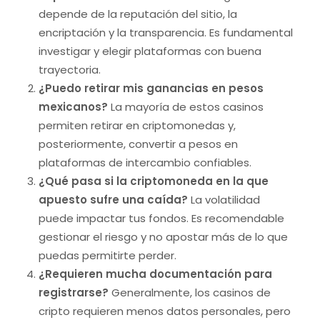
depende de la reputación del sitio, la
encriptación y la transparencia. Es fundamental
investigar y elegir plataformas con buena
trayectoria.
¿Puedo retirar mis ganancias en pesos
mexicanos?
La mayoría de estos casinos
permiten retirar en criptomonedas y,
posteriormente, convertir a pesos en
plataformas de intercambio confiables.
¿Qué pasa si la criptomoneda en la que
apuesto sufre una caída?
La volatilidad
puede impactar tus fondos. Es recomendable
gestionar el riesgo y no apostar más de lo que
puedas permitirte perder.
¿Requieren mucha documentación para
registrarse?
Generalmente, los casinos de
cripto requieren menos datos personales, pero