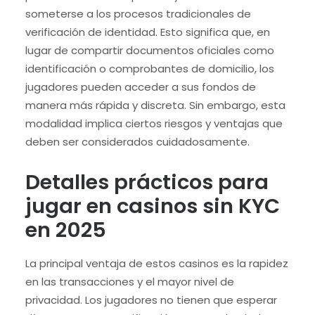
someterse a los procesos tradicionales de
verificación de identidad. Esto significa que, en
lugar de compartir documentos oficiales como
identificación o comprobantes de domicilio, los
jugadores pueden acceder a sus fondos de
manera más rápida y discreta. Sin embargo, esta
modalidad implica ciertos riesgos y ventajas que
deben ser considerados cuidadosamente.
Detalles prácticos para
jugar en casinos sin KYC
en 2025
La principal ventaja de estos casinos es la rapidez
en las transacciones y el mayor nivel de
privacidad. Los jugadores no tienen que esperar