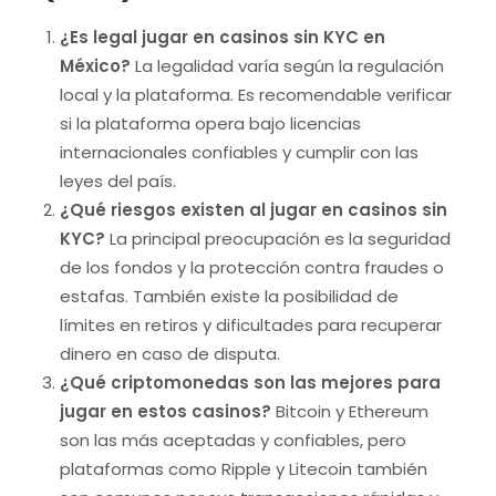
¿Es legal jugar en casinos sin KYC en
México?
La legalidad varía según la regulación
local y la plataforma. Es recomendable verificar
si la plataforma opera bajo licencias
internacionales confiables y cumplir con las
leyes del país.
¿Qué riesgos existen al jugar en casinos sin
KYC?
La principal preocupación es la seguridad
de los fondos y la protección contra fraudes o
estafas. También existe la posibilidad de
límites en retiros y dificultades para recuperar
dinero en caso de disputa.
¿Qué criptomonedas son las mejores para
jugar en estos casinos?
Bitcoin y Ethereum
son las más aceptadas y confiables, pero
plataformas como Ripple y Litecoin también