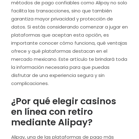
métodos de pago confiables como Alipay no solo
facilita las transacciones, sino que también
garantiza mayor privacidad y protección de
datos. Si estás considerando comenzar a jugar en
plataformas que aceptan esta opción, es
importante conocer cómo funciona, qué ventajas
ofrece y qué plataformas destacan en el
mercado mexicano. Este artículo te brindará toda
la información necesaria para que puedas
disfrutar de una experiencia segura y sin
complicaciones.
¿Por qué elegir casinos
en línea con retiro
mediante Alipay?
Alipay, una de las plataformas de pago más