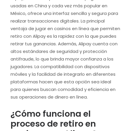
usadas en China y cada vez más popular en
México, ofrece una interfaz sencilla y segura para
realizar transacciones digitales. La principal
ventaja de jugar en casinos en línea que permiten
retiro con Alipay es la rapidez con la que puedes
retirar tus ganancias. Además, Alipay cuenta con
altos estándares de seguridad y protección
antifraude, lo que brinda mayor confianza a los
jugadores. La compatibilidad con dispositivos
móviles y la facilidad de integrarlo en diferentes
plataformas hacen que esta opción sea ideal
para quienes buscan comodidad y eficiencia en
sus operaciones de dinero en línea.
¿Cómo funciona el
proceso de retiro en