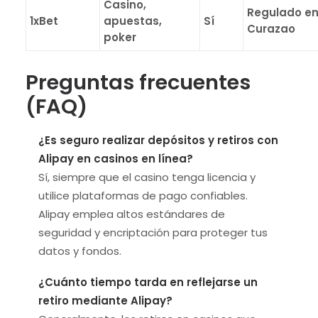
Casino,
Regulado e
1xBet
apuestas,
Sí
Curazao
poker
Preguntas frecuentes
(FAQ)
¿Es seguro realizar depósitos y retiros con
Alipay en casinos en línea?
Sí, siempre que el casino tenga licencia y
utilice plataformas de pago confiables.
Alipay emplea altos estándares de
seguridad y encriptación para proteger tus
datos y fondos.
¿Cuánto tiempo tarda en reflejarse un
retiro mediante Alipay?