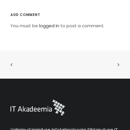
ADD COMMENT
You must be
logged in
to post a comment.
Valminud Hariduse Infotehnoloogia Sihtasutuse IT