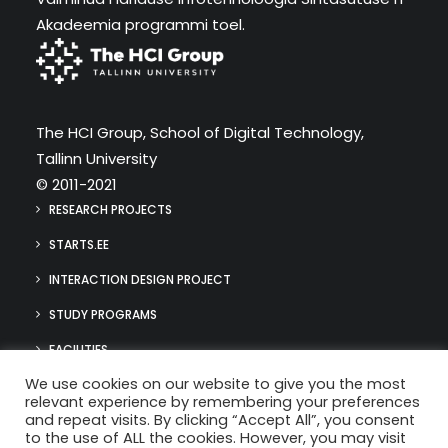
Akadeemia programmi toel.
The HCI Group, School of Digital Technology,
Tallinn University
© 2011-2021
RESEARCH PROJECTS
STARTS.EE
INTERACTION DESIGN PROJECT
STUDY PROGRAMS
FACILITIES
We use cookies on our website to give you the most
MEDIA
relevant experience by remembering your preferences
hci@tlu.ee
and repeat visits. By clicking “Accept All”, you consent
(+372) 640 9384
to the use of ALL the cookies. However, you may visit