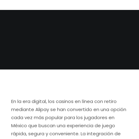
En la era digital, los casinos en línea con retiro
mediante Alipay se han convertido en una opción
cada vez más popular para los jugadores en
México que buscan una experiencia de juego
rápida, segura y conveniente. La integración de