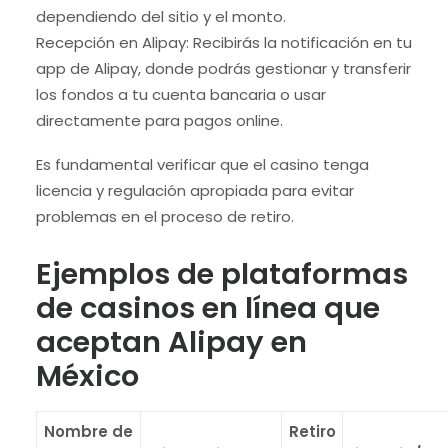
dependiendo del sitio y el monto.
Recepción en Alipay: Recibirás la notificación en tu
app de Alipay, donde podrás gestionar y transferir
los fondos a tu cuenta bancaria o usar
directamente para pagos online.
Es fundamental verificar que el casino tenga
licencia y regulación apropiada para evitar
problemas en el proceso de retiro.
Ejemplos de plataformas
de casinos en línea que
aceptan Alipay en
México
Nombre de
Retiro