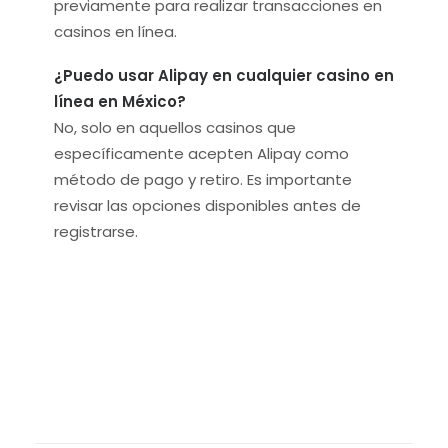
previamente para realizar transacciones en
casinos en línea.
¿Puedo usar Alipay en cualquier casino en
línea en México?
No, solo en aquellos casinos que
específicamente acepten Alipay como
método de pago y retiro. Es importante
revisar las opciones disponibles antes de
registrarse.