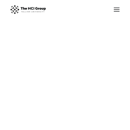
Research Areas
Research Projects
Publications
STARTS.EE
Master’s Studies
PhD Studies
Summer School
Winter School
13. JUN 2025
|
IN
MÄÄRATLEMATA
|
5 MINUTES
Casinos en línea con
Facilities
Trustworthy HCI lab
retiro Alipay
BY
ADMIN