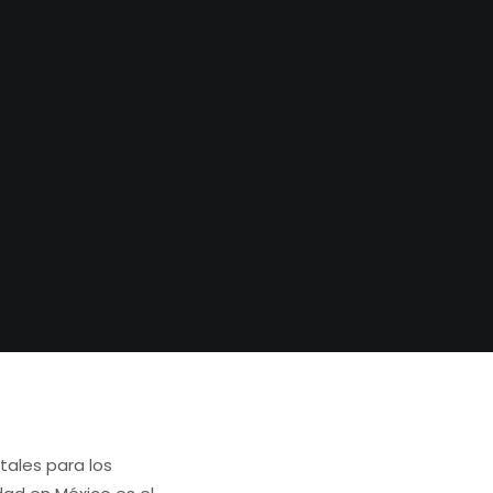
tales para los