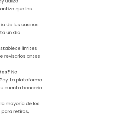
y utiliza
antiza que las
ía de los casinos
ta un día
stablece límites
e revisarlos antes
dos?
No
Pay. La plataforma
 tu cuenta bancaria
 la mayoría de los
para retiros,