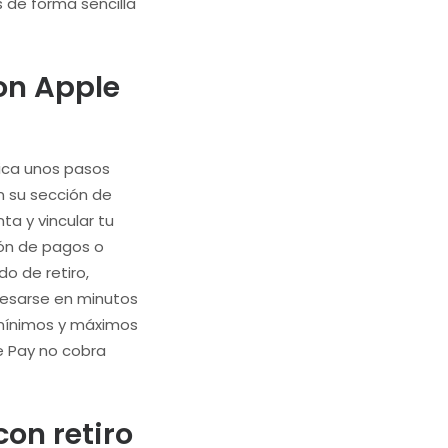
s de forma sencilla
con Apple
lica unos pasos
n su sección de
a y vincular tu
ión de pagos o
o de retiro,
cesarse en minutos
 mínimos y máximos
e Pay no cobra
con retiro