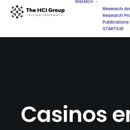
RESEARCH
Research Ar
Research Pr
Publications
STARTS.EE
Casinos en