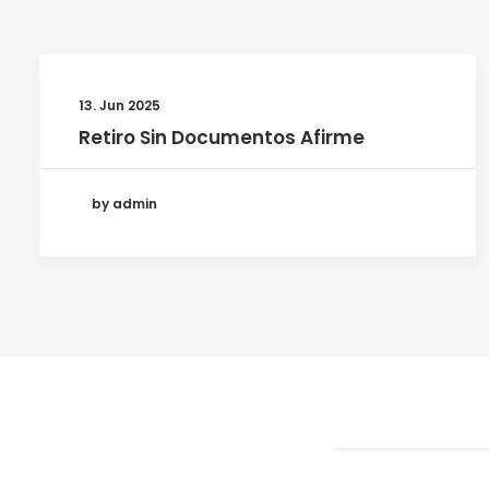
13. Jun 2025
Retiro Sin Documentos Afirme
by admin