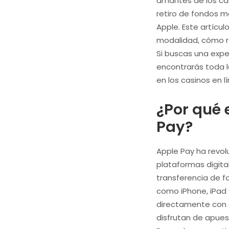
amantes de los cas
retiro de fondos m
Apple. Este artícu
modalidad, cómo re
Si buscas una exper
encontrarás toda 
en los casinos en l
¿Por qué 
Pay?
Apple Pay ha revol
plataformas digital
transferencia de f
como iPhone, iPad 
directamente con e
disfrutan de apues