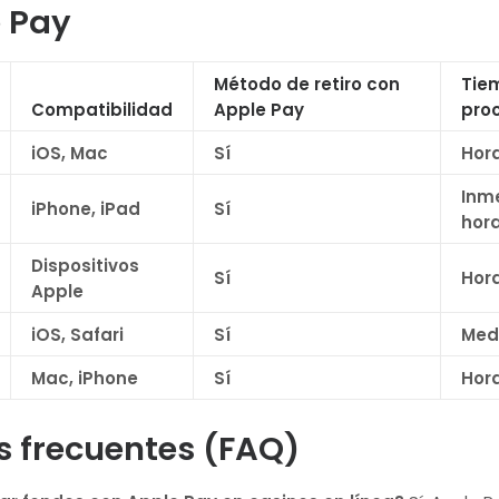
e Pay
Método de retiro con
Tie
Compatibilidad
Apple Pay
pro
iOS, Mac
Sí
Hora
Inm
iPhone, iPad
Sí
hor
Dispositivos
Sí
Hor
Apple
iOS, Safari
Sí
Med
Mac, iPhone
Sí
Hora
s frecuentes (FAQ)