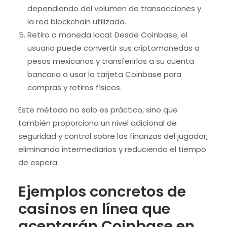
dependiendo del volumen de transacciones y
la red blockchain utilizada.
Retiro a moneda local: Desde Coinbase, el
usuario puede convertir sus criptomonedas a
pesos mexicanos y transferirlos a su cuenta
bancaria o usar la tarjeta Coinbase para
compras y retiros físicos.
Este método no solo es práctico, sino que
también proporciona un nivel adicional de
seguridad y control sobre las finanzas del jugador,
eliminando intermediarios y reduciendo el tiempo
de espera.
Ejemplos concretos de
casinos en línea que
aceptarán Coinbase en