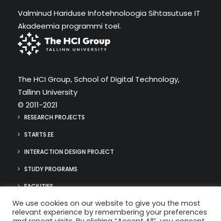
Valminud Hariduse Infotehnoloogia Sihtasutuse IT
Akadeemia programmi toel.
The HCI Group, School of Digital Technology,
Tallinn University
© 2011-2021
RESEARCH PROJECTS
STARTS.EE
INTERACTION DESIGN PROJECT
STUDY PROGRAMS
FACILITIES
We use cookies on our website to give you the most
MEDIA
relevant experience by remembering your preferences
hci@tlu.ee