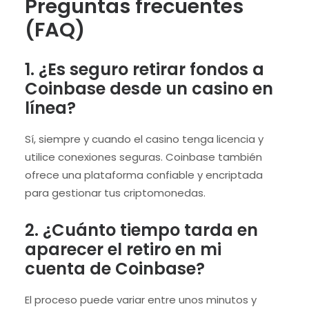
Preguntas frecuentes
(FAQ)
1. ¿Es seguro retirar fondos a
Coinbase desde un casino en
línea?
Sí, siempre y cuando el casino tenga licencia y
utilice conexiones seguras. Coinbase también
ofrece una plataforma confiable y encriptada
para gestionar tus criptomonedas.
2. ¿Cuánto tiempo tarda en
aparecer el retiro en mi
cuenta de Coinbase?
El proceso puede variar entre unos minutos y