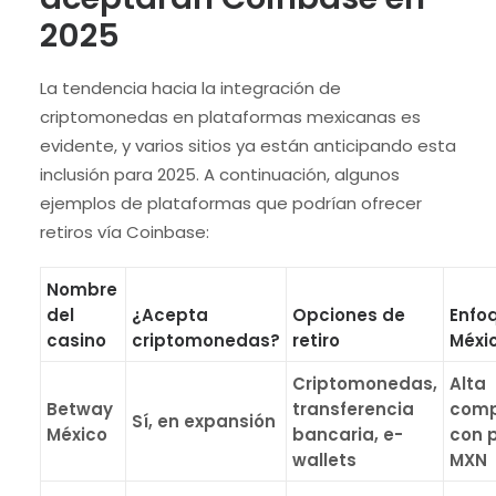
2025
La tendencia hacia la integración de
criptomonedas en plataformas mexicanas es
evidente, y varios sitios ya están anticipando esta
inclusión para 2025. A continuación, algunos
ejemplos de plataformas que podrían ofrecer
retiros vía Coinbase:
Nombre
del
¿Acepta
Opciones de
Enfo
casino
criptomonedas?
retiro
Méxi
Criptomonedas,
Alta
Betway
transferencia
comp
Sí, en expansión
México
bancaria, e-
con 
wallets
MXN