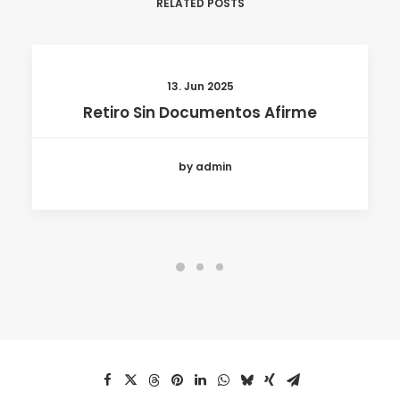
RELATED POSTS
13. Jun 2025
Retiro Sin Documentos Afirme
by admin