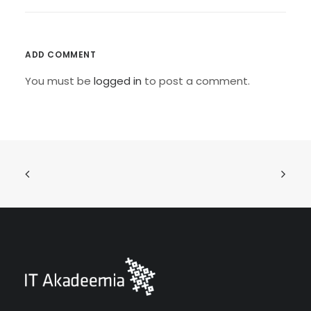
ADD COMMENT
You must be
logged in
to post a comment.