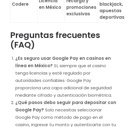
Licencia
recarga y
Codere
blackjack,
en México
promociones
apuestas
exclusivas
deportivas
Preguntas frecuentes
(FAQ)
¿Es seguro usar Google Pay en casinos en
línea en México?
Sí, siempre que el casino
tenga licencias y esté regulado por
autoridades confiables. Google Pay
proporciona una capa adicional de seguridad
mediante cifrado y autenticación biométrica.
¿Qué pasos debo seguir para depositar con
Google Pay?
Solo necesitas seleccionar
Google Pay como método de pago en el
casino, ingresar tu monto y autenticarte con tu