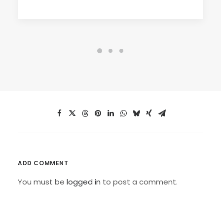
ADD COMMENT
You must be
logged in
to post a comment.