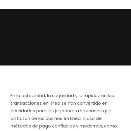
BY
ADMIN
En la actualidad, la seguridad y la rapidez en las
transacciones en línea se han convertido en
prioridades para los jugadores mexicanos que
disfrutan de los casinos en línea. El uso de
métodos de pago confiables y modernos, como