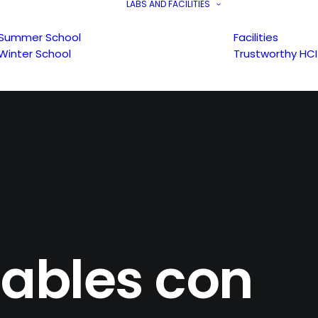
LABS AND FACILITIES
Summer School
Facilities
Winter School
Trustworthy HCI
iables con