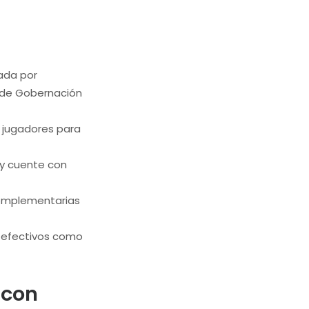
gada por
 de Gobernación
e jugadores para
 y cuente con
omplementarias
o efectivos como
 con