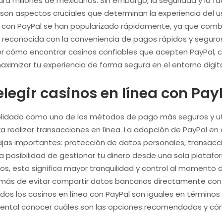
ra millones de mexicanos. Sin embargo, la seguridad y la fac
n aspectos cruciales que determinan la experiencia del us
s con PayPal se han popularizado rápidamente, ya que comb
reconocida con la conveniencia de pagos rápidos y seguros.
r cómo encontrar casinos confiables que acepten PayPal, c
ximizar tu experiencia de forma segura en el entorno digita
elegir casinos en línea con Pay
olidado como uno de los métodos de pago más seguros y uti
 realizar transacciones en línea. La adopción de PayPal en 
ajas importantes: protección de datos personales, transacci
a posibilidad de gestionar tu dinero desde una sola platafo
s, esto significa mayor tranquilidad y control al momento 
emás de evitar compartir datos bancarios directamente con l
dos los casinos en línea con PayPal son iguales en términos 
ental conocer cuáles son las opciones recomendadas y cómo