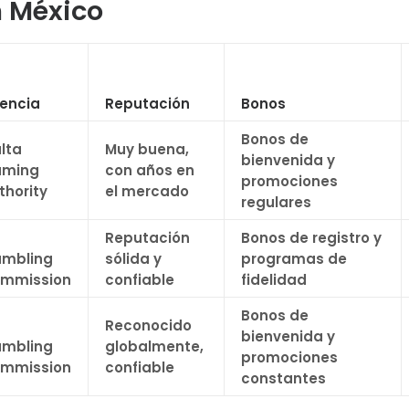
n México
cencia
Reputación
Bonos
Bonos de
lta
Muy buena,
bienvenida y
ming
con años en
promociones
thority
el mercado
regulares
Reputación
Bonos de registro y
mbling
sólida y
programas de
mmission
confiable
fidelidad
Bonos de
Reconocido
bienvenida y
mbling
globalmente,
promociones
mmission
confiable
constantes