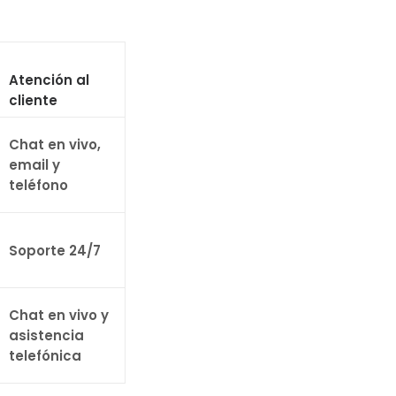
Atención al
cliente
Chat en vivo,
email y
teléfono
Soporte 24/7
Chat en vivo y
asistencia
telefónica