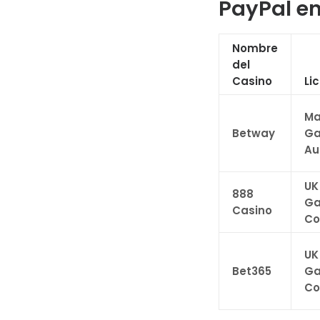
PayPal e
Nombre
del
Casino
Li
Ma
Betway
Ga
Au
UK
888
Ga
Casino
Co
UK
Bet365
Ga
Co