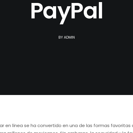
PayPal
BY
ADMIN
jugar en línea se ha convertido en una de las formas favoritas