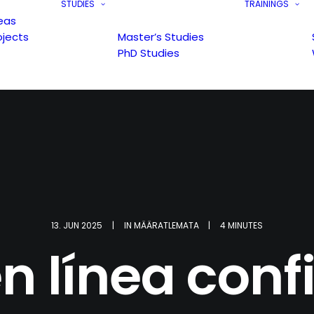
STUDIES
TRAININGS
eas
ojects
Master’s Studies
PhD Studies
13. JUN 2025
|
IN
MÄÄRATLEMATA
|
4 MINUTES
n línea conf