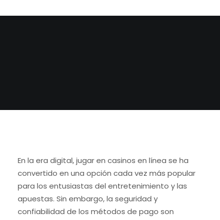
BY
ADMIN
En la era digital, jugar en casinos en línea se ha
convertido en una opción cada vez más popular
para los entusiastas del entretenimiento y las
apuestas. Sin embargo, la seguridad y
confiabilidad de los métodos de pago son