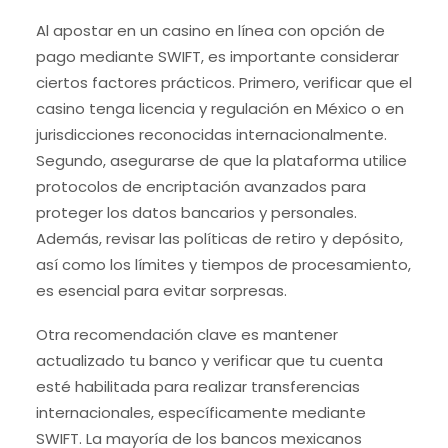
Al apostar en un casino en línea con opción de
pago mediante SWIFT, es importante considerar
ciertos factores prácticos. Primero, verificar que el
casino tenga licencia y regulación en México o en
jurisdicciones reconocidas internacionalmente.
Segundo, asegurarse de que la plataforma utilice
protocolos de encriptación avanzados para
proteger los datos bancarios y personales.
Además, revisar las políticas de retiro y depósito,
así como los límites y tiempos de procesamiento,
es esencial para evitar sorpresas.
Otra recomendación clave es mantener
actualizado tu banco y verificar que tu cuenta
esté habilitada para realizar transferencias
internacionales, específicamente mediante
SWIFT. La mayoría de los bancos mexicanos