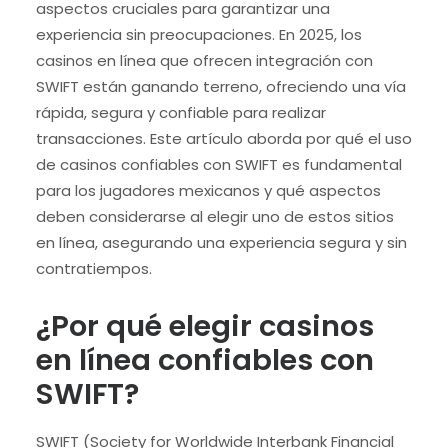
aspectos cruciales para garantizar una
experiencia sin preocupaciones. En 2025, los
casinos en línea que ofrecen integración con
SWIFT están ganando terreno, ofreciendo una vía
rápida, segura y confiable para realizar
transacciones. Este artículo aborda por qué el uso
de casinos confiables con SWIFT es fundamental
para los jugadores mexicanos y qué aspectos
deben considerarse al elegir uno de estos sitios
en línea, asegurando una experiencia segura y sin
contratiempos.
¿Por qué elegir casinos
en línea confiables con
SWIFT?
SWIFT (Society for Worldwide Interbank Financial