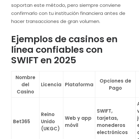
soportan este método, pero siempre conviene
confirmarlo con tu institución financiera antes de
hacer transacciones de gran volumen.
Ejemplos de casinos en
línea confiables con
SWIFT en 2025
Nombre
Opciones de
del
Licencia
Plataforma
Pago
Casino
SWIFT,
Reino
Web y app
tarjetas,
Bet365
Unido
móvil
monederos
(UKGC)
electrónicos