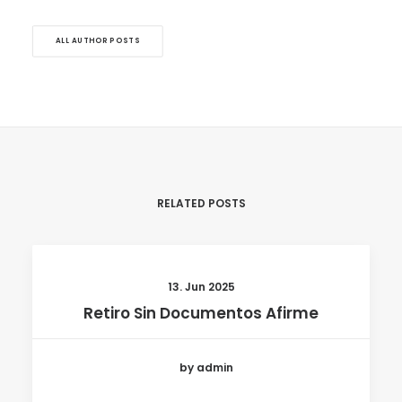
ALL AUTHOR POSTS
RELATED POSTS
13. Jun 2025
Retiro Sin Documentos Afirme
by admin