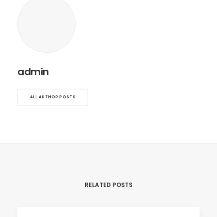
admin
ALL AUTHOR POSTS
RELATED POSTS