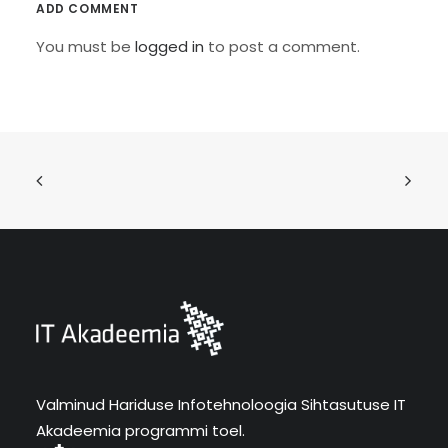
ADD COMMENT
You must be
logged in
to post a comment.
Valminud Hariduse Infotehnoloogia Sihtasutuse IT
Akadeemia programmi toel.