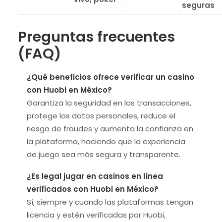
seguras
Preguntas frecuentes
(FAQ)
¿Qué beneficios ofrece verificar un casino
con Huobi en México?
Garantiza la seguridad en las transacciones,
protege los datos personales, reduce el
riesgo de fraudes y aumenta la confianza en
la plataforma, haciendo que la experiencia
de juego sea más segura y transparente.
¿Es legal jugar en casinos en línea
verificados con Huobi en México?
Sí, siempre y cuando las plataformas tengan
licencia y estén verificadas por Huobi,