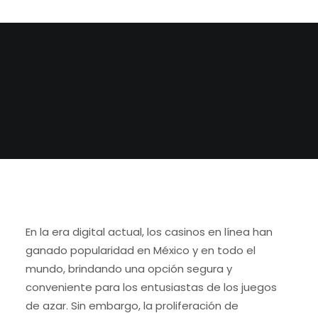
En la era digital actual, los casinos en línea han
ganado popularidad en México y en todo el
mundo, brindando una opción segura y
conveniente para los entusiastas de los juegos
de azar. Sin embargo, la proliferación de