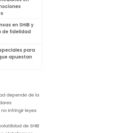
mociones
es
sas en SHIB y
de fidelidad
speciales para
 que apuestan
dad depende de la
ndares
o infringir leyes
volatilidad de SHIB