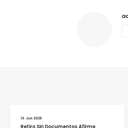
a
13. Jun 2025
Retiro Sin Documentos Afirme