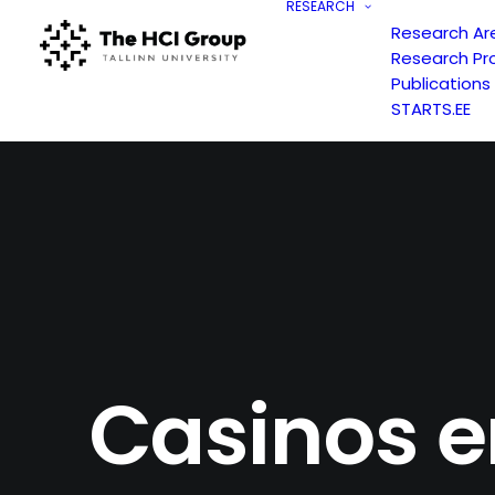
RESEARCH
Research Ar
Research Pr
Publications
STARTS.EE
Casinos e