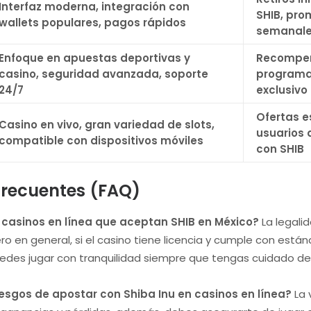
Interfaz moderna, integración con
SHIB, pro
wallets populares, pagos rápidos
semanal
Enfoque en apuestas deportivas y
Recompen
casino, seguridad avanzada, soporte
programa 
24/7
exclusivo
Ofertas e
Casino en vivo, gran variedad de slots,
usuarios
compatible con dispositivos móviles
con SHIB
frecuentes (FAQ)
n casinos en línea que aceptan SHIB en México?
La legali
ero en general, si el casino tiene licencia y cumple con está
uedes jugar con tranquilidad siempre que tengas cuidado de n
iesgos de apostar con Shiba Inu en casinos en línea?
La 