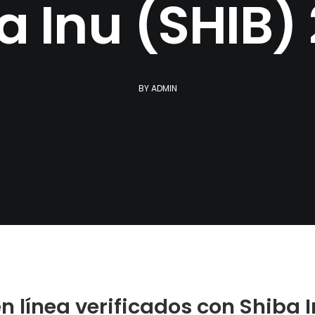
a Inu (SHIB)
BY
ADMIN
n línea verificados con Shiba I