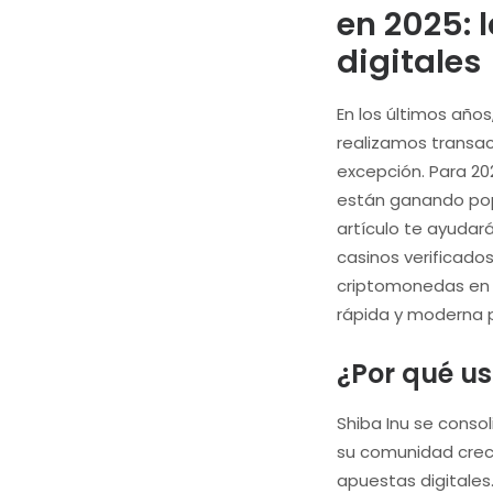
en 2025: 
digitales
En los últimos año
realizamos transac
excepción. Para 20
están ganando pop
artículo te ayudar
casinos verificado
criptomonedas en l
rápida y moderna p
¿Por qué us
Shiba Inu se cons
su comunidad crec
apuestas digitales.