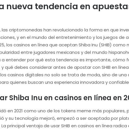
la nueva tendencia en apuesta
s, las criptomonedas han revolucionado la forma en que inve
ciones, y en el mundo del entretenimiento y los juegos de az
25, los casinos en línea que aceptan Shiba Inu (SHIB) com
ularidad entre jugadores mexicanos y del mundo hispanoha
á a entender por qué esta tendencia es importante, cómo 
s y qué debes considerar antes de apostar con SHIB en línea
os casinos digitales no solo se trata de moda, sino de una 
ara quienes buscan una experiencia innovadora y confiable
ar Shiba Inu en casinos en línea en 
olidó en 2021 como uno de los tokens meme más populares,
ió y su tecnología mejoró, empezó a ser aceptada por pla
 La principal ventaja de usar SHIB en casinos en línea radica